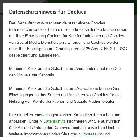
P
P
P
H
S
o
o
o
a
e
Datenschutzhinweis für Cookies
r
r
r
u
r
Publikationen
Der Webauftritt www.sachsen.de nutzt eigene Cookies
t
t
t
p
v
(erforderliche Cookies), um die Seite bereitstellen zu können sowie
a
a
a
t
i
mit Ihrer Einwilligung Cookies für Komfortfunktionen und Cookies
l
l
l
i
c
EU-Zeit 3/2022
Hauptinhalt
von Social Media Dienstleistern. Erforderliche Cookies werden
ü
n
t
n
e
ohne Ihre Einwilligung auf Grundlage von § 25 Abs. 2 Nr. 2 TTDSG
b
a
h
h
gespeichert und ausgelesen.
e
v
e
a
Das Magazin zur Europa-Förderung in Sachsen
r
i
m
l
Mit einem Klick auf die Schaltfläche »Verstanden« nehmen Sie
g
g
e
t
den Hinweis zur Kenntnis.
r
a
n
e
t
Mit einem Klick auf die Schaltfläche »Auswählen« können Sie
i
i
Einwilligungen in das Setzen und Auslesen von Cookies für die
Nutzung von Komfortfunktionen und Soziale Medien erteilen.
f
o
e
n
Ihre aktuellen Einstellungen können Sie jederzeit einsehen und
n
anpassen. Unter
Datenschutz
informieren wir Sie ausführlich
d
über Art und Umfang der Datenverarbeitung sowie Ihre Rechte.
e
Weitere Informationen finden Sie unter
Impressum
und
N