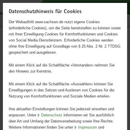
P
P
P
H
S
o
o
o
a
e
Datenschutzhinweis für Cookies
r
r
r
u
r
Publikationen
Der Webauftritt www.sachsen.de nutzt eigene Cookies
t
t
t
p
v
(erforderliche Cookies), um die Seite bereitstellen zu können sowie
a
a
a
t
i
mit Ihrer Einwilligung Cookies für Komfortfunktionen und Cookies
l
l
l
i
c
Rohstoffe schaffen Zukunft
Hauptinhalt
von Social Media Dienstleistern. Erforderliche Cookies werden
ü
n
t
n
e
ohne Ihre Einwilligung auf Grundlage von § 25 Abs. 2 Nr. 2 TTDSG
b
a
h
h
gespeichert und ausgelesen.
e
v
e
a
Neue Sächsische Rohstoffstrategie
r
i
m
l
Mit einem Klick auf die Schaltfläche »Verstanden« nehmen Sie
g
g
e
t
den Hinweis zur Kenntnis.
r
a
n
e
t
Mit einem Klick auf die Schaltfläche »Auswählen« können Sie
i
i
Einwilligungen in das Setzen und Auslesen von Cookies für die
Nutzung von Komfortfunktionen und Soziale Medien erteilen.
f
o
e
n
Ihre aktuellen Einstellungen können Sie jederzeit einsehen und
n
anpassen. Unter
Datenschutz
informieren wir Sie ausführlich
d
über Art und Umfang der Datenverarbeitung sowie Ihre Rechte.
e
Weitere Informationen finden Sie unter
Impressum
und
N