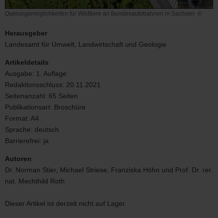
Querungsmöglichkeiten für Wildtiere an Bundesautobahnen in Sachsen
©
Querungsmöglichkeiten
für
Herausgeber
Wildtiere
Landesamt für Umwelt, Landwirtschaft und Geologie
an
Bundesautobahnen
Artikeldetails
in
Ausgabe:
1. Auflage
Sachsen
Redaktionsschluss:
20.11.2021
Seitenanzahl:
65 Seiten
Publikationsart:
Broschüre
Format:
A4
Sprache:
deutsch
Barrierefrei:
ja
Autoren
Dr. Norman Stier, Michael Striese, Franziska Höhn und Prof. Dr. rer.
nat. Mechthild Roth
Dieser Artikel ist derzeit nicht auf Lager.