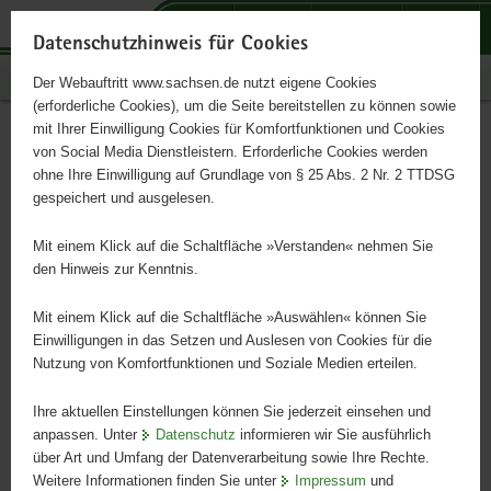
P
P
P
H
S
o
o
o
a
e
Datenschutzhinweis für Cookies
r
r
r
u
r
Publikationen
Der Webauftritt www.sachsen.de nutzt eigene Cookies
t
t
t
p
v
(erforderliche Cookies), um die Seite bereitstellen zu können sowie
a
a
a
t
i
mit Ihrer Einwilligung Cookies für Komfortfunktionen und Cookies
l
l
l
i
c
Querungsmöglichkeiten für
Hauptinhalt
von Social Media Dienstleistern. Erforderliche Cookies werden
ü
n
t
n
e
ohne Ihre Einwilligung auf Grundlage von § 25 Abs. 2 Nr. 2 TTDSG
Wildtiere an
b
a
h
h
gespeichert und ausgelesen.
e
v
e
a
Bundesautobahnen in
r
i
m
l
Mit einem Klick auf die Schaltfläche »Verstanden« nehmen Sie
g
g
e
t
den Hinweis zur Kenntnis.
Sachsen
r
a
n
e
t
Mit einem Klick auf die Schaltfläche »Auswählen« können Sie
i
i
Einwilligungen in das Setzen und Auslesen von Cookies für die
Nutzung von Komfortfunktionen und Soziale Medien erteilen.
f
o
e
n
Ihre aktuellen Einstellungen können Sie jederzeit einsehen und
n
anpassen. Unter
Datenschutz
informieren wir Sie ausführlich
d
über Art und Umfang der Datenverarbeitung sowie Ihre Rechte.
e
Weitere Informationen finden Sie unter
Impressum
und
N