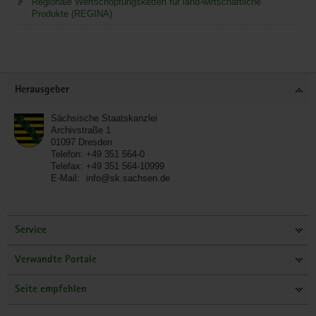
Regionale Wertschöpfungsketten für land-wirtschaftliche
Produkte (REGINA)
Service
Herausgeber
Sächsische Staatskanzlei
Archivstraße 1
01097
Dresden
Telefon:
+49 351 564-0
Telefax:
+49 351 564-10999
E-Mail:
info@sk.sachsen.de
Service
Verwandte Portale
Seite empfehlen