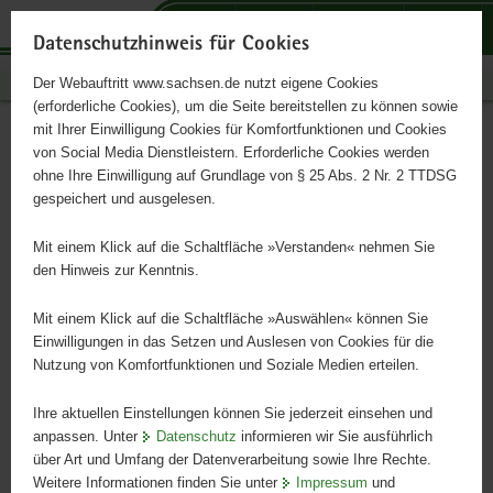
P
P
P
H
S
o
o
o
a
e
Datenschutzhinweis für Cookies
r
r
r
u
r
Publikationen
Der Webauftritt www.sachsen.de nutzt eigene Cookies
t
t
t
p
v
(erforderliche Cookies), um die Seite bereitstellen zu können sowie
a
a
a
t
i
mit Ihrer Einwilligung Cookies für Komfortfunktionen und Cookies
l
l
l
i
c
Strategie Regionale
Hauptinhalt
von Social Media Dienstleistern. Erforderliche Cookies werden
ü
n
t
n
e
ohne Ihre Einwilligung auf Grundlage von § 25 Abs. 2 Nr. 2 TTDSG
Wertschöpfung Freistaat
b
a
h
h
gespeichert und ausgelesen.
e
v
e
a
Sachsen 2023 - Kurzfassung
r
i
m
l
Mit einem Klick auf die Schaltfläche »Verstanden« nehmen Sie
g
g
e
t
den Hinweis zur Kenntnis.
r
a
n
e
t
Mit einem Klick auf die Schaltfläche »Auswählen« können Sie
i
i
Einwilligungen in das Setzen und Auslesen von Cookies für die
Nutzung von Komfortfunktionen und Soziale Medien erteilen.
f
o
e
n
Ihre aktuellen Einstellungen können Sie jederzeit einsehen und
n
anpassen. Unter
Datenschutz
informieren wir Sie ausführlich
d
über Art und Umfang der Datenverarbeitung sowie Ihre Rechte.
e
Weitere Informationen finden Sie unter
Impressum
und
N