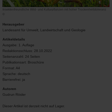
Insektenfreundliche Wild- und Kulturpflanzen mit hoher Trockenheitstoleranz
©
Insektenfreundliche
Wild-
Herausgeber
und
Landesamt für Umwelt, Landwirtschaft und Geologie
Kulturpflanzen
mit
Artikeldetails
hoher
Ausgabe:
1. Auflage
Trockenheitstoleranz
Redaktionsschluss:
28.10.2022
Seitenanzahl:
24 Seiten
Publikationsart:
Broschüre
Format:
A4
Sprache:
deutsch
Barrierefrei:
ja
Autoren
Gudrun Rösler
Dieser Artikel ist derzeit nicht auf Lager.