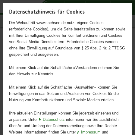
P
P
P
H
S
o
o
o
a
e
Datenschutzhinweis für Cookies
r
r
r
u
r
Publikationen
Der Webauftritt www.sachsen.de nutzt eigene Cookies
t
t
t
p
v
(erforderliche Cookies), um die Seite bereitstellen zu können sowie
a
a
a
t
i
mit Ihrer Einwilligung Cookies für Komfortfunktionen und Cookies
l
l
l
i
c
Insektenfreundliche Wild-
Hauptinhalt
von Social Media Dienstleistern. Erforderliche Cookies werden
ü
n
t
n
e
ohne Ihre Einwilligung auf Grundlage von § 25 Abs. 2 Nr. 2 TTDSG
und Kulturpflanzen mit
b
a
h
h
gespeichert und ausgelesen.
e
v
e
a
hoher Trockenheitstoleranz
r
i
m
l
Mit einem Klick auf die Schaltfläche »Verstanden« nehmen Sie
g
g
e
t
den Hinweis zur Kenntnis.
r
a
n
Pillnitzer Empfehlungen
e
t
Mit einem Klick auf die Schaltfläche »Auswählen« können Sie
i
i
Einwilligungen in das Setzen und Auslesen von Cookies für die
Nutzung von Komfortfunktionen und Soziale Medien erteilen.
f
o
e
n
Ihre aktuellen Einstellungen können Sie jederzeit einsehen und
n
anpassen. Unter
Datenschutz
informieren wir Sie ausführlich
d
über Art und Umfang der Datenverarbeitung sowie Ihre Rechte.
e
Weitere Informationen finden Sie unter
Impressum
und
N