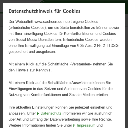
P
P
P
H
S
o
o
o
a
e
Datenschutzhinweis für Cookies
r
r
r
u
r
Publikationen
Der Webauftritt www.sachsen.de nutzt eigene Cookies
t
t
t
p
v
(erforderliche Cookies), um die Seite bereitstellen zu können sowie
a
a
a
t
i
mit Ihrer Einwilligung Cookies für Komfortfunktionen und Cookies
l
l
l
i
c
Waldumbau mit einfachen
Hauptinhalt
von Social Media Dienstleistern. Erforderliche Cookies werden
ü
n
t
n
e
ohne Ihre Einwilligung auf Grundlage von § 25 Abs. 2 Nr. 2 TTDSG
Mitteln
b
a
h
h
gespeichert und ausgelesen.
e
v
e
a
r
i
m
l
Mit einem Klick auf die Schaltfläche »Verstanden« nehmen Sie
Hinweise für Waldbesitzer und forstliche Praktiker
g
g
e
t
den Hinweis zur Kenntnis.
r
a
n
e
t
Mit einem Klick auf die Schaltfläche »Auswählen« können Sie
i
i
Einwilligungen in das Setzen und Auslesen von Cookies für die
Nutzung von Komfortfunktionen und Soziale Medien erteilen.
f
o
e
n
Ihre aktuellen Einstellungen können Sie jederzeit einsehen und
n
anpassen. Unter
Datenschutz
informieren wir Sie ausführlich
d
über Art und Umfang der Datenverarbeitung sowie Ihre Rechte.
e
Weitere Informationen finden Sie unter
Impressum
und
N