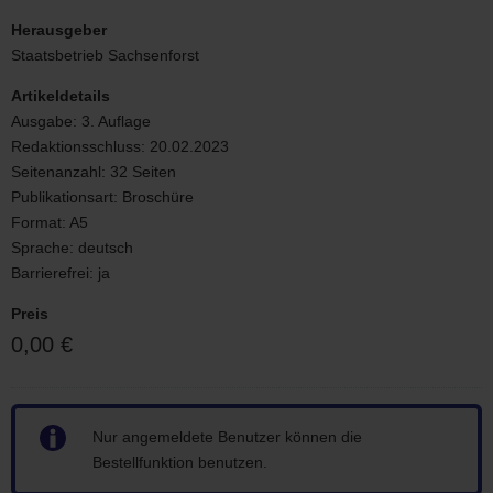
Waldumbau
mit
Herausgeber
einfachen
Staatsbetrieb Sachsenforst
Mitteln
Artikeldetails
Ausgabe:
3. Auflage
Redaktionsschluss:
20.02.2023
Seitenanzahl:
32 Seiten
Publikationsart:
Broschüre
Format:
A5
Sprache:
deutsch
Barrierefrei:
ja
Preis
0,00 €
Hinweis
Nur angemeldete Benutzer können die
Bestellfunktion benutzen.