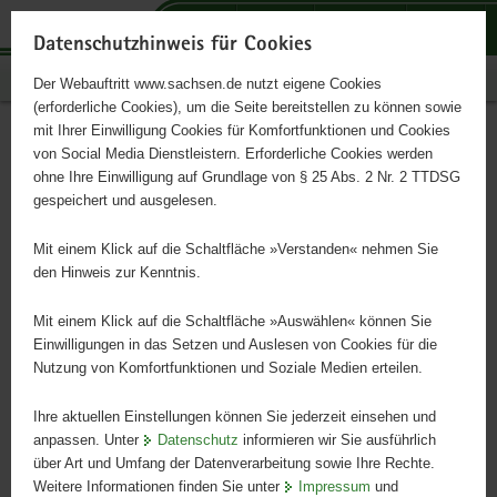
P
P
P
H
S
o
o
o
a
e
Datenschutzhinweis für Cookies
r
r
r
u
r
Publikationen
Der Webauftritt www.sachsen.de nutzt eigene Cookies
t
t
t
p
v
(erforderliche Cookies), um die Seite bereitstellen zu können sowie
a
a
a
t
i
mit Ihrer Einwilligung Cookies für Komfortfunktionen und Cookies
l
l
l
i
c
Jugendberufshilfen und
Hauptinhalt
von Social Media Dienstleistern. Erforderliche Cookies werden
ü
n
t
n
e
ohne Ihre Einwilligung auf Grundlage von § 25 Abs. 2 Nr. 2 TTDSG
Produktionsschulen
b
a
h
h
gespeichert und ausgelesen.
e
v
e
a
r
i
m
l
Mit einem Klick auf die Schaltfläche »Verstanden« nehmen Sie
EU-Förderung für Kinder und Jugendliche
g
g
e
t
den Hinweis zur Kenntnis.
r
a
n
e
t
Mit einem Klick auf die Schaltfläche »Auswählen« können Sie
i
i
Einwilligungen in das Setzen und Auslesen von Cookies für die
Nutzung von Komfortfunktionen und Soziale Medien erteilen.
f
o
e
n
Ihre aktuellen Einstellungen können Sie jederzeit einsehen und
n
anpassen. Unter
Datenschutz
informieren wir Sie ausführlich
d
über Art und Umfang der Datenverarbeitung sowie Ihre Rechte.
e
Weitere Informationen finden Sie unter
Impressum
und
N