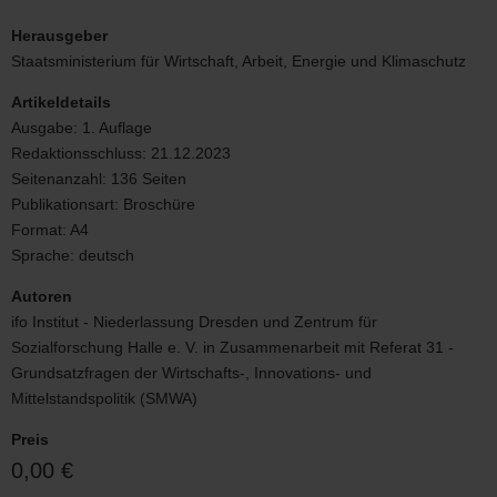
Cover
Mittelstandsbericht
Herausgeber
Staatsministerium für Wirtschaft, Arbeit, Energie und Klimaschutz
Artikeldetails
Ausgabe:
1. Auflage
Redaktionsschluss:
21.12.2023
Seitenanzahl:
136 Seiten
Publikationsart:
Broschüre
Format:
A4
Sprache:
deutsch
Autoren
ifo Institut - Niederlassung Dresden und Zentrum für
Sozialforschung Halle e. V. in Zusammenarbeit mit Referat 31 -
Grundsatzfragen der Wirtschafts-, Innovations- und
Mittelstandspolitik (SMWA)
Preis
0,00 €