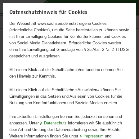
P
P
P
H
S
o
o
o
a
e
Datenschutzhinweis für Cookies
r
r
r
u
r
Publikationen
Der Webauftritt www.sachsen.de nutzt eigene Cookies
t
t
t
p
v
(erforderliche Cookies), um die Seite bereitstellen zu können sowie
a
a
a
t
i
mit Ihrer Einwilligung Cookies für Komfortfunktionen und Cookies
l
l
l
i
c
Mittelstandsbericht des
Hauptinhalt
von Social Media Dienstleistern. Erforderliche Cookies werden
ü
n
t
n
e
ohne Ihre Einwilligung auf Grundlage von § 25 Abs. 2 Nr. 2 TTDSG
Freistaates Sachsen
b
a
h
h
gespeichert und ausgelesen.
e
v
e
a
r
i
m
l
Mit einem Klick auf die Schaltfläche »Verstanden« nehmen Sie
2018 - 2022
g
g
e
t
den Hinweis zur Kenntnis.
r
a
n
e
t
Mit einem Klick auf die Schaltfläche »Auswählen« können Sie
i
i
Einwilligungen in das Setzen und Auslesen von Cookies für die
Nutzung von Komfortfunktionen und Soziale Medien erteilen.
f
o
e
n
Ihre aktuellen Einstellungen können Sie jederzeit einsehen und
n
anpassen. Unter
Datenschutz
informieren wir Sie ausführlich
d
über Art und Umfang der Datenverarbeitung sowie Ihre Rechte.
e
Weitere Informationen finden Sie unter
Impressum
und
N