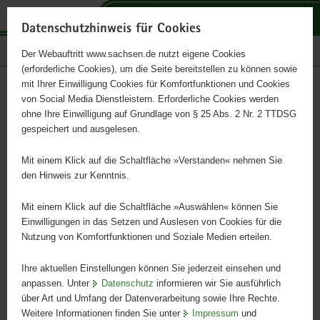
P
P
P
H
S
o
o
o
a
e
Datenschutzhinweis für Cookies
r
r
r
u
r
Publikationen
Der Webauftritt www.sachsen.de nutzt eigene Cookies
t
t
t
p
v
(erforderliche Cookies), um die Seite bereitstellen zu können sowie
a
a
a
t
i
mit Ihrer Einwilligung Cookies für Komfortfunktionen und Cookies
l
l
l
i
c
Künstliche Intelligenz in
Hauptinhalt
von Social Media Dienstleistern. Erforderliche Cookies werden
ü
n
t
n
e
ohne Ihre Einwilligung auf Grundlage von § 25 Abs. 2 Nr. 2 TTDSG
Sachsen 2024
b
a
h
h
gespeichert und ausgelesen.
e
v
e
a
r
i
m
l
Mit einem Klick auf die Schaltfläche »Verstanden« nehmen Sie
Status quo in Wirtschaft, Wissenschaft und Bildung
g
g
e
t
den Hinweis zur Kenntnis.
r
a
n
e
t
Mit einem Klick auf die Schaltfläche »Auswählen« können Sie
i
i
Einwilligungen in das Setzen und Auslesen von Cookies für die
Nutzung von Komfortfunktionen und Soziale Medien erteilen.
f
o
e
n
Ihre aktuellen Einstellungen können Sie jederzeit einsehen und
n
anpassen. Unter
Datenschutz
informieren wir Sie ausführlich
d
über Art und Umfang der Datenverarbeitung sowie Ihre Rechte.
e
Weitere Informationen finden Sie unter
Impressum
und
N