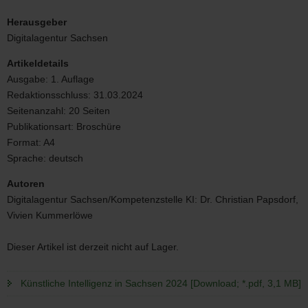
Cover
Künstliche
Herausgeber
Intelligenz
Digitalagentur Sachsen
in
Sachsen
Artikeldetails
2024
Ausgabe:
1. Auflage
Redaktionsschluss:
31.03.2024
Seitenanzahl:
20 Seiten
Publikationsart:
Broschüre
Format:
A4
Sprache:
deutsch
Autoren
Digitalagentur Sachsen/Kompetenzstelle KI: Dr. Christian Papsdorf,
Vivien Kummerlöwe
Dieser Artikel ist derzeit nicht auf Lager.
Künstliche Intelligenz in Sachsen 2024 [Download; *.pdf, 3,1 MB]