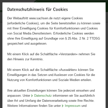
P
P
P
H
S
o
o
o
a
e
Datenschutzhinweis für Cookies
r
r
r
u
r
Publikationen
Der Webauftritt www.sachsen.de nutzt eigene Cookies
t
t
t
p
v
(erforderliche Cookies), um die Seite bereitstellen zu können sowie
a
a
a
t
i
mit Ihrer Einwilligung Cookies für Komfortfunktionen und Cookies
l
l
l
i
c
Das Abitur am
Hauptinhalt
von Social Media Dienstleistern. Erforderliche Cookies werden
ü
n
t
n
e
ohne Ihre Einwilligung auf Grundlage von § 25 Abs. 2 Nr. 2 TTDSG
allgemeinbildenden
b
a
h
h
gespeichert und ausgelesen.
e
v
e
a
Gymnasium - Ausgabe 2024
r
i
m
l
Mit einem Klick auf die Schaltfläche »Verstanden« nehmen Sie
g
g
e
t
den Hinweis zur Kenntnis.
r
a
n
Die Jahrgangsstufen 11 und 12
e
t
Mit einem Klick auf die Schaltfläche »Auswählen« können Sie
i
i
Einwilligungen in das Setzen und Auslesen von Cookies für die
Nutzung von Komfortfunktionen und Soziale Medien erteilen.
f
o
e
n
Ihre aktuellen Einstellungen können Sie jederzeit einsehen und
n
anpassen. Unter
Datenschutz
informieren wir Sie ausführlich
d
über Art und Umfang der Datenverarbeitung sowie Ihre Rechte.
e
Weitere Informationen finden Sie unter
Impressum
und
N