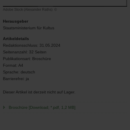
Adobe Stock (Alexander Raths)
©
Adobe
Stock
Herausgeber
(Alexander
Staatsministerium für Kultus
Raths)
Artikeldetails
Redaktionsschluss:
31.05.2024
Seitenanzahl:
32 Seiten
Publikationsart:
Broschüre
Format:
A4
Sprache:
deutsch
Barrierefrei:
ja
Dieser Artikel ist derzeit nicht auf Lager.
Broschüre [Download; *.pdf, 1,2 MB]