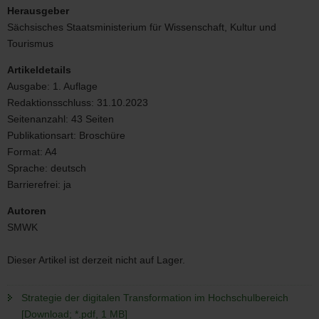
der
Herausgeber
digitalen
Sächsisches Staatsministerium für Wissenschaft, Kultur und
Transformation
Tourismus
Artikeldetails
Ausgabe:
1. Auflage
Redaktionsschluss:
31.10.2023
Seitenanzahl:
43 Seiten
Publikationsart:
Broschüre
Format:
A4
Sprache:
deutsch
Barrierefrei:
ja
Autoren
SMWK
Dieser Artikel ist derzeit nicht auf Lager.
Strategie der digitalen Transformation im Hochschulbereich
[Download; *.pdf, 1 MB]