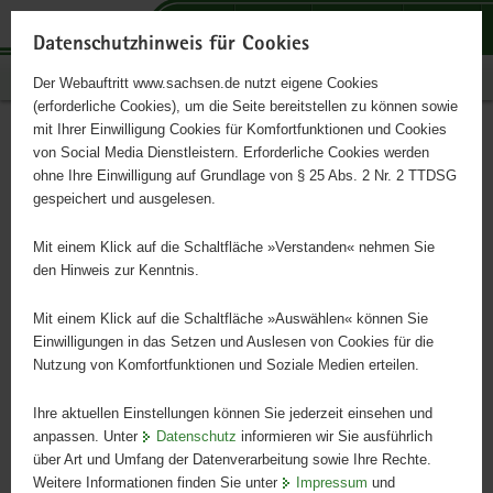
P
P
P
H
S
o
o
o
a
e
Datenschutzhinweis für Cookies
r
r
r
u
r
Publikationen
Der Webauftritt www.sachsen.de nutzt eigene Cookies
t
t
t
p
v
(erforderliche Cookies), um die Seite bereitstellen zu können sowie
a
a
a
t
i
mit Ihrer Einwilligung Cookies für Komfortfunktionen und Cookies
l
l
l
i
c
Strategie der digitalen
Hauptinhalt
von Social Media Dienstleistern. Erforderliche Cookies werden
ü
n
t
n
e
ohne Ihre Einwilligung auf Grundlage von § 25 Abs. 2 Nr. 2 TTDSG
Transformation im
b
a
h
h
gespeichert und ausgelesen.
e
v
e
a
Hochschulbereich
r
i
m
l
Mit einem Klick auf die Schaltfläche »Verstanden« nehmen Sie
g
g
e
t
den Hinweis zur Kenntnis.
r
a
n
e
t
Mit einem Klick auf die Schaltfläche »Auswählen« können Sie
i
i
Einwilligungen in das Setzen und Auslesen von Cookies für die
Nutzung von Komfortfunktionen und Soziale Medien erteilen.
f
o
e
n
Ihre aktuellen Einstellungen können Sie jederzeit einsehen und
n
anpassen. Unter
Datenschutz
informieren wir Sie ausführlich
d
über Art und Umfang der Datenverarbeitung sowie Ihre Rechte.
e
Weitere Informationen finden Sie unter
Impressum
und
N