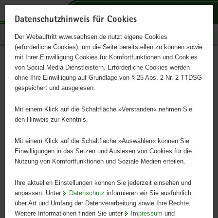
P
P
P
H
S
o
o
o
a
e
Datenschutzhinweis für Cookies
r
r
r
u
r
Publikationen
Der Webauftritt www.sachsen.de nutzt eigene Cookies
t
t
t
p
v
(erforderliche Cookies), um die Seite bereitstellen zu können sowie
a
a
a
t
i
mit Ihrer Einwilligung Cookies für Komfortfunktionen und Cookies
l
l
l
i
c
Lust auf ein AbenSteuer?
Hauptinhalt
von Social Media Dienstleistern. Erforderliche Cookies werden
ü
n
t
n
e
ohne Ihre Einwilligung auf Grundlage von § 25 Abs. 2 Nr. 2 TTDSG
b
a
h
h
gespeichert und ausgelesen.
e
v
e
a
Flyer Studium (Diplom-)Finanzwirt (m/w/d)
r
i
m
l
Mit einem Klick auf die Schaltfläche »Verstanden« nehmen Sie
g
g
e
t
den Hinweis zur Kenntnis.
r
a
n
e
t
Mit einem Klick auf die Schaltfläche »Auswählen« können Sie
i
i
Einwilligungen in das Setzen und Auslesen von Cookies für die
Nutzung von Komfortfunktionen und Soziale Medien erteilen.
f
o
e
n
Ihre aktuellen Einstellungen können Sie jederzeit einsehen und
n
anpassen. Unter
Datenschutz
informieren wir Sie ausführlich
d
über Art und Umfang der Datenverarbeitung sowie Ihre Rechte.
e
Weitere Informationen finden Sie unter
Impressum
und
N