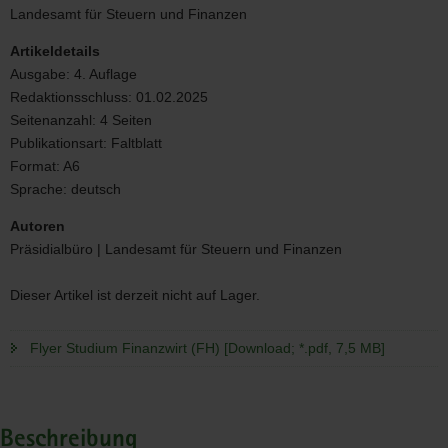
Steuern
Landesamt für Steuern und Finanzen
und
Finanzen
Artikeldetails
Ausgabe:
4. Auflage
Redaktionsschluss:
01.02.2025
Seitenanzahl:
4 Seiten
Publikationsart:
Faltblatt
Format:
A6
Sprache:
deutsch
Autoren
Präsidialbüro | Landesamt für Steuern und Finanzen
Dieser Artikel ist derzeit nicht auf Lager.
Flyer Studium Finanzwirt (FH) [Download; *.pdf, 7,5 MB]
Beschreibung