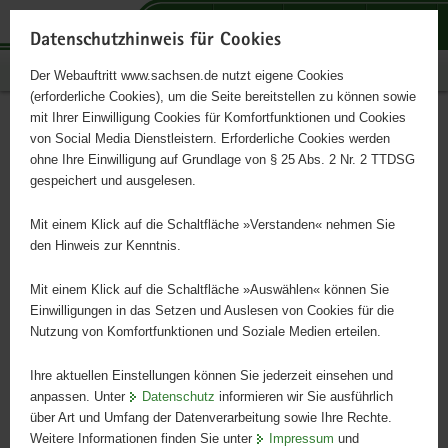
P
P
P
H
S
o
o
o
a
e
Datenschutzhinweis für Cookies
r
r
r
u
r
Publikationen
Der Webauftritt www.sachsen.de nutzt eigene Cookies
t
t
t
p
v
(erforderliche Cookies), um die Seite bereitstellen zu können sowie
a
a
a
t
i
mit Ihrer Einwilligung Cookies für Komfortfunktionen und Cookies
l
l
l
i
c
Handlungsanleitung zu
Hauptinhalt
von Social Media Dienstleistern. Erforderliche Cookies werden
ü
n
t
n
e
ohne Ihre Einwilligung auf Grundlage von § 25 Abs. 2 Nr. 2 TTDSG
Potentialkarten
b
a
h
h
gespeichert und ausgelesen.
e
v
e
a
r
i
m
l
Mit einem Klick auf die Schaltfläche »Verstanden« nehmen Sie
Schriftenreihe des LfULG, Heft 10/2024
g
g
e
t
den Hinweis zur Kenntnis.
r
a
n
e
t
Mit einem Klick auf die Schaltfläche »Auswählen« können Sie
i
i
Einwilligungen in das Setzen und Auslesen von Cookies für die
Nutzung von Komfortfunktionen und Soziale Medien erteilen.
f
o
e
n
Ihre aktuellen Einstellungen können Sie jederzeit einsehen und
n
anpassen. Unter
Datenschutz
informieren wir Sie ausführlich
d
über Art und Umfang der Datenverarbeitung sowie Ihre Rechte.
e
Weitere Informationen finden Sie unter
Impressum
und
N