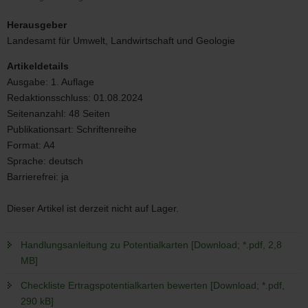
Handlungsanleitung
zu
Herausgeber
Potentialkarten
Landesamt für Umwelt, Landwirtschaft und Geologie
Artikeldetails
Ausgabe:
1. Auflage
Redaktionsschluss:
01.08.2024
Seitenanzahl:
48 Seiten
Publikationsart:
Schriftenreihe
Format:
A4
Sprache:
deutsch
Barrierefrei:
ja
Dieser Artikel ist derzeit nicht auf Lager.
Handlungsanleitung zu Potentialkarten [Download; *.pdf, 2,8
MB]
Checkliste Ertragspotentialkarten bewerten [Download; *.pdf,
290 kB]