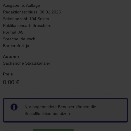
Ausgabe:
5. Auflage
Redaktionsschluss:
08.01.2025
Seitenanzahl:
104 Seiten
Publikationsart:
Broschüre
Format:
A5
Sprache:
deutsch
Barrierefrei:
ja
Autoren
Sächsische Staatskanzlei
Preis
0,00 €
Hinweis
Nur angemeldete Benutzer können die
Bestellfunktion benutzen.