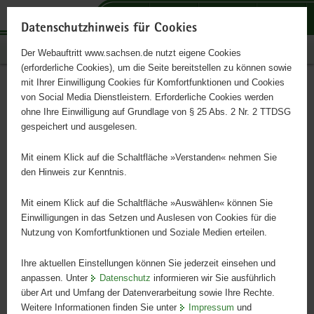
P
P
P
H
S
o
o
o
a
e
Datenschutzhinweis für Cookies
r
r
r
u
r
Publikationen
Der Webauftritt www.sachsen.de nutzt eigene Cookies
t
t
t
p
v
(erforderliche Cookies), um die Seite bereitstellen zu können sowie
a
a
a
t
i
mit Ihrer Einwilligung Cookies für Komfortfunktionen und Cookies
l
l
l
i
c
Handbuch
Hauptinhalt
von Social Media Dienstleistern. Erforderliche Cookies werden
ü
n
t
n
e
ohne Ihre Einwilligung auf Grundlage von § 25 Abs. 2 Nr. 2 TTDSG
Prozessmanagement
b
a
h
h
gespeichert und ausgelesen.
e
v
e
a
r
i
m
l
Mit einem Klick auf die Schaltfläche »Verstanden« nehmen Sie
g
g
e
t
den Hinweis zur Kenntnis.
r
a
n
e
t
Mit einem Klick auf die Schaltfläche »Auswählen« können Sie
i
i
Einwilligungen in das Setzen und Auslesen von Cookies für die
Nutzung von Komfortfunktionen und Soziale Medien erteilen.
f
o
e
n
Ihre aktuellen Einstellungen können Sie jederzeit einsehen und
n
anpassen. Unter
Datenschutz
informieren wir Sie ausführlich
d
über Art und Umfang der Datenverarbeitung sowie Ihre Rechte.
e
Weitere Informationen finden Sie unter
Impressum
und
N