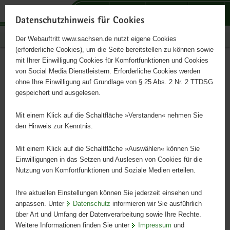
P
P
P
H
S
o
o
o
a
e
Datenschutzhinweis für Cookies
r
r
r
u
r
Publikationen
Der Webauftritt www.sachsen.de nutzt eigene Cookies
t
t
t
p
v
(erforderliche Cookies), um die Seite bereitstellen zu können sowie
a
a
a
t
i
mit Ihrer Einwilligung Cookies für Komfortfunktionen und Cookies
l
l
l
i
c
Hausrotschwanz
Hauptinhalt
von Social Media Dienstleistern. Erforderliche Cookies werden
ü
n
t
n
e
ohne Ihre Einwilligung auf Grundlage von § 25 Abs. 2 Nr. 2 TTDSG
b
a
h
h
gespeichert und ausgelesen.
e
v
e
a
Vogel des Jahres 2025 - Postkarte Natur des Jahres
r
i
m
l
Mit einem Klick auf die Schaltfläche »Verstanden« nehmen Sie
g
g
e
t
den Hinweis zur Kenntnis.
r
a
n
e
t
Mit einem Klick auf die Schaltfläche »Auswählen« können Sie
i
i
Einwilligungen in das Setzen und Auslesen von Cookies für die
Nutzung von Komfortfunktionen und Soziale Medien erteilen.
f
o
e
n
Ihre aktuellen Einstellungen können Sie jederzeit einsehen und
n
anpassen. Unter
Datenschutz
informieren wir Sie ausführlich
d
über Art und Umfang der Datenverarbeitung sowie Ihre Rechte.
e
Weitere Informationen finden Sie unter
Impressum
und
N