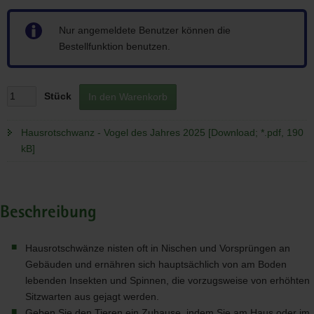
Hinweis
Nur angemeldete Benutzer können die
Bestellfunktion benutzen.
Stück
In den Warenkorb
Hausrotschwanz - Vogel des Jahres 2025 [Download; *.pdf, 190
kB]
Beschreibung
Hausrotschwänze nisten oft in Nischen und Vorsprüngen an
Gebäuden und ernähren sich hauptsächlich von am Boden
lebenden Insekten und Spinnen, die vorzugsweise von erhöhten
Sitzwarten aus gejagt werden.
Geben Sie den Tieren ein Zuhause, indem Sie am Haus oder im