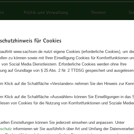
reifende
en
Politik und Verwaltung
Themen
Se
schutzhinweis für Cookies
Schrif
auftritt www.sachsen.de nutzt eigene Cookies (erforderliche Cookies), um die
tellen zu können sowie mit Ihrer Einwilligung Cookies für Komfortfunktionen u
kaninchen
t
 von Social Media Dienstleistern. Erforderliche Cookies werden ohne Ihre
igung auf Grundlage von § 25 Abs. 2 Nr. 2 TTDSG gespeichert und ausgelesen
Herausgeber
em Klick auf die Schaltfläche »Verstanden« nehmen Sie den Hinweis zur Kenn
Landesamt für Umwelt, Landwirts
Geologie
em Klick auf die Schaltfläche »Auswählen« können Sie Einwilligungen in das 
lesen von Cookies für die Nutzung von Komfortfunktionen und Soziale Medie
Artikeldetails
Ausgabe:
3. Auflage
Redaktionsschluss:
27.08.2025
tuellen Einstellungen können Sie jederzeit einsehen und anpassen. Unter
Seitenanzahl:
6 Seiten
nschutz
informieren wir Sie ausführlich über Art und Umfang der Datenverarbe
Publikationsart:
Faltblatt