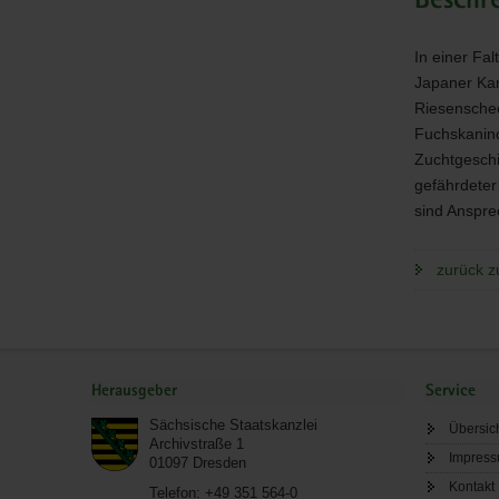
Beschr
In einer Fa
Japaner Ka
Riesenschec
Fuchskaninc
Zuchtgeschi
gefährdeter
sind Anspre
zurück z
Service
Herausgeber
Service
Sächsische Staatskanzlei
Übersic
Archivstraße 1
Impres
01097
Dresden
Kontakt
Telefon:
+49 351 564-0