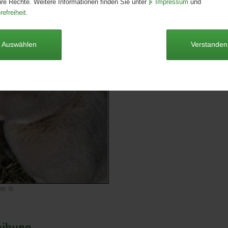
hre Rechte. Weitere Informationen finden Sie unter
Impressum
und
Format:
DIN-lang
refreiheit
.
Sprache:
deutsch
Dieser Artikel ist derzeit nicht auf
Auswählen
Verstanden
Luxkaninchen [Download; *.pdf
hen
©
hen