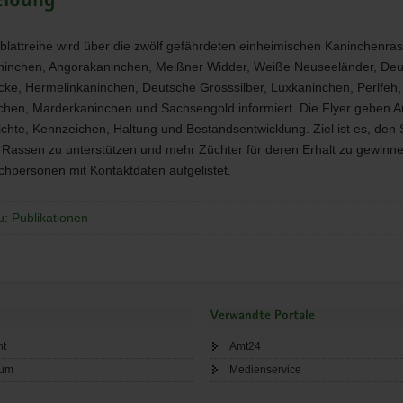
eibung
ltblattreihe wird über die zwölf gefährdeten einheimischen Kaninchenra
ninchen, Angorakaninchen, Meißner Widder, Weiße Neuseeländer, De
ke, Hermelinkaninchen, Deutsche Grosssilber, Luxkaninchen, Perlfeh,
hen, Marderkaninchen und Sachsengold informiert. Die Flyer geben A
chte, Kennzeichen, Haltung und Bestandsentwicklung. Ziel ist es, den 
 Rassen zu unterstützen und mehr Züchter für deren Erhalt zu gewinn
chpersonen mit Kontaktdaten aufgelistet.
u: Publikationen
Verwandte Portale
ht
Amt24
sum
Medienservice