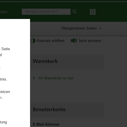
Suchbegriff
rvice
Suche starten
Übergeordnete Seiten
tgröße anpassen
Kontrast erhöhen
Seite vorlesen
 Seite
nd
Weitere
Warenkorb
Information
.
Ihr Warenkorb ist leer
tnis.
chaft und
Setzen
n
Benutzerkonto
itung
E-Mail-Adresse