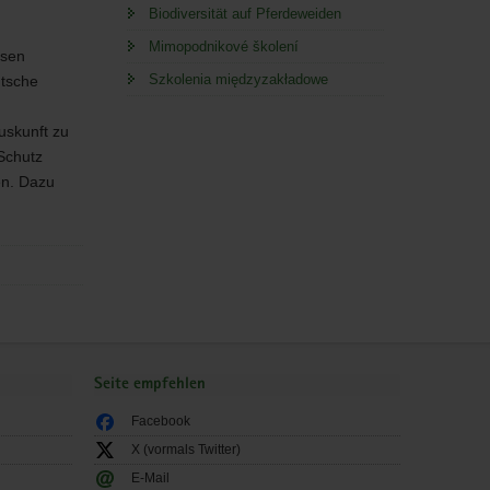
Biodiversität auf Pferdeweiden
Mimopodnikové školení
ssen
Szkolenia międzyzakładowe
utsche
uskunft zu
Schutz
en. Dazu
Seite empfehlen
Facebook
X (vormals Twitter)
E-Mail