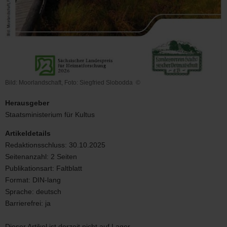
Bild: Moorlandschaft, Foto: Siegfried Slobodda
©
Bild:
Moorlandschaft,
Herausgeber
Foto:
Staatsministerium für Kultus
Siegfried
Slobodda
Artikeldetails
Redaktionsschluss:
30.10.2025
Seitenanzahl:
2 Seiten
Publikationsart:
Faltblatt
Format:
DIN-lang
Sprache:
deutsch
Barrierefrei:
ja
Dieser Artikel ist derzeit nicht auf Lager.