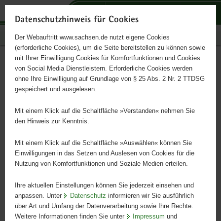
P
P
P
H
S
o
o
o
a
e
Datenschutzhinweis für Cookies
r
r
r
u
r
Publikationen
Der Webauftritt www.sachsen.de nutzt eigene Cookies
t
t
t
p
v
(erforderliche Cookies), um die Seite bereitstellen zu können sowie
a
a
a
t
i
mit Ihrer Einwilligung Cookies für Komfortfunktionen und Cookies
l
l
l
i
c
Sächsischer Landespreis für
Hauptinhalt
von Social Media Dienstleistern. Erforderliche Cookies werden
ü
n
t
n
e
ohne Ihre Einwilligung auf Grundlage von § 25 Abs. 2 Nr. 2 TTDSG
Heimatforschung 2026
b
a
h
h
gespeichert und ausgelesen.
e
v
e
a
r
i
m
l
Mit einem Klick auf die Schaltfläche »Verstanden« nehmen Sie
Ausschreibung
g
g
e
t
den Hinweis zur Kenntnis.
r
a
n
e
t
Mit einem Klick auf die Schaltfläche »Auswählen« können Sie
i
i
Einwilligungen in das Setzen und Auslesen von Cookies für die
Nutzung von Komfortfunktionen und Soziale Medien erteilen.
f
o
e
n
Ihre aktuellen Einstellungen können Sie jederzeit einsehen und
n
anpassen. Unter
Datenschutz
informieren wir Sie ausführlich
d
über Art und Umfang der Datenverarbeitung sowie Ihre Rechte.
e
Weitere Informationen finden Sie unter
Impressum
und
N