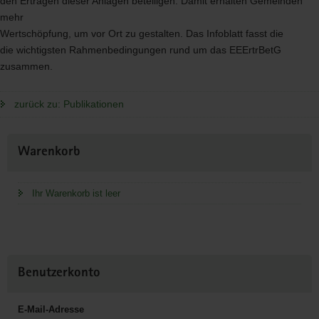
den Erträgen dieser Anlagen beteiligen. Damit erhalten Gemeinden
mehr
Wertschöpfung, um vor Ort zu gestalten. Das Infoblatt fasst die
die wichtigsten Rahmenbedingungen rund um das EEErtrBetG
zusammen.
zurück zu: Publikationen
Weitere
Warenkorb
Information
Ihr Warenkorb ist leer
Benutzerkonto
E-Mail-Adresse