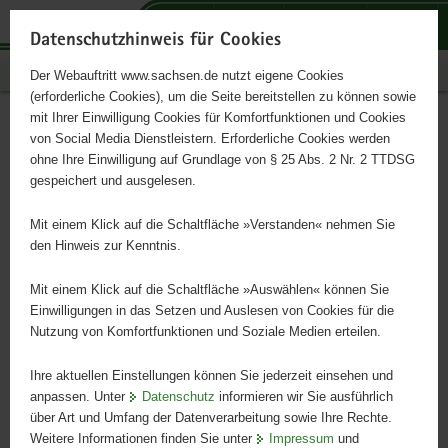
P
P
P
H
S
o
o
o
a
e
Datenschutzhinweis für Cookies
r
r
r
u
r
Publikationen
Der Webauftritt www.sachsen.de nutzt eigene Cookies
t
t
t
p
v
(erforderliche Cookies), um die Seite bereitstellen zu können sowie
a
a
a
t
i
mit Ihrer Einwilligung Cookies für Komfortfunktionen und Cookies
l
l
l
i
c
MEEEr Rückenwind für
Hauptinhalt
von Social Media Dienstleistern. Erforderliche Cookies werden
ü
n
t
n
e
ohne Ihre Einwilligung auf Grundlage von § 25 Abs. 2 Nr. 2 TTDSG
Sachsens Gemeinden
b
a
h
h
gespeichert und ausgelesen.
e
v
e
a
r
i
m
l
Mit einem Klick auf die Schaltfläche »Verstanden« nehmen Sie
Das Erneuerbare-Energie-Ertragsbeteiligungsgesetz erklärt
g
g
e
t
den Hinweis zur Kenntnis.
r
a
n
e
t
Mit einem Klick auf die Schaltfläche »Auswählen« können Sie
i
i
Einwilligungen in das Setzen und Auslesen von Cookies für die
Nutzung von Komfortfunktionen und Soziale Medien erteilen.
f
o
e
n
Ihre aktuellen Einstellungen können Sie jederzeit einsehen und
n
anpassen. Unter
Datenschutz
informieren wir Sie ausführlich
d
über Art und Umfang der Datenverarbeitung sowie Ihre Rechte.
e
Weitere Informationen finden Sie unter
Impressum
und
N