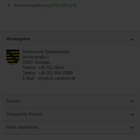
Schneemodellierung ESCIMOv2-R
Service
Herausgeber
Sächsische Staatskanzlei
Archivstraße 1
01097
Dresden
Telefon:
+49 351 564-0
Telefax:
+49 351 564-10999
E-Mail:
info@sk.sachsen.de
Service
Verwandte Portale
Seite empfehlen