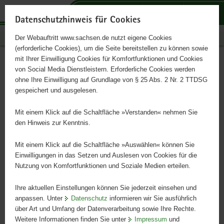
P
P
P
H
S
o
o
o
a
e
Datenschutzhinweis für Cookies
r
r
r
u
r
Publikationen
Der Webauftritt www.sachsen.de nutzt eigene Cookies
t
t
t
p
v
(erforderliche Cookies), um die Seite bereitstellen zu können sowie
a
a
a
t
i
mit Ihrer Einwilligung Cookies für Komfortfunktionen und Cookies
l
l
l
i
c
Postkarte »Gemeinsam sind
Hauptinhalt
von Social Media Dienstleistern. Erforderliche Cookies werden
ü
n
t
n
e
ohne Ihre Einwilligung auf Grundlage von § 25 Abs. 2 Nr. 2 TTDSG
wir klüger«
b
a
h
h
gespeichert und ausgelesen.
e
v
e
a
r
i
m
l
Mit einem Klick auf die Schaltfläche »Verstanden« nehmen Sie
g
g
e
t
den Hinweis zur Kenntnis.
r
a
n
e
t
Mit einem Klick auf die Schaltfläche »Auswählen« können Sie
i
i
Einwilligungen in das Setzen und Auslesen von Cookies für die
Nutzung von Komfortfunktionen und Soziale Medien erteilen.
f
o
e
n
Ihre aktuellen Einstellungen können Sie jederzeit einsehen und
n
anpassen. Unter
Datenschutz
informieren wir Sie ausführlich
d
über Art und Umfang der Datenverarbeitung sowie Ihre Rechte.
e
Weitere Informationen finden Sie unter
Impressum
und
N