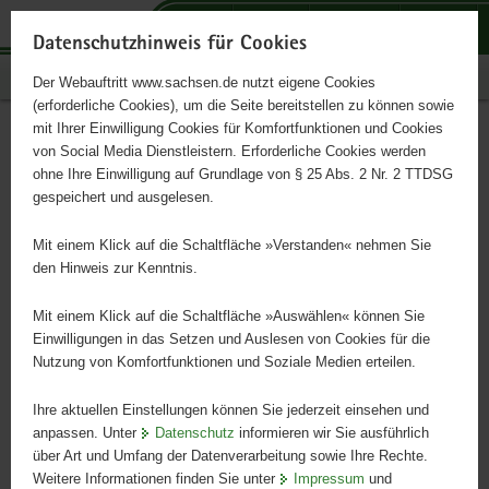
P
P
P
H
S
o
o
o
a
e
Datenschutzhinweis für Cookies
r
r
r
u
r
Publikationen
Der Webauftritt www.sachsen.de nutzt eigene Cookies
t
t
t
p
v
(erforderliche Cookies), um die Seite bereitstellen zu können sowie
a
a
a
t
i
mit Ihrer Einwilligung Cookies für Komfortfunktionen und Cookies
l
l
l
i
c
Preis des sächsischen
Hauptinhalt
von Social Media Dienstleistern. Erforderliche Cookies werden
ü
n
t
n
e
ohne Ihre Einwilligung auf Grundlage von § 25 Abs. 2 Nr. 2 TTDSG
Garten- und
b
a
h
h
gespeichert und ausgelesen.
e
v
e
a
Landschaftsbaus
r
i
m
l
Mit einem Klick auf die Schaltfläche »Verstanden« nehmen Sie
g
g
e
t
den Hinweis zur Kenntnis.
r
a
n
Wettbewerb 2025
e
t
Mit einem Klick auf die Schaltfläche »Auswählen« können Sie
i
i
Einwilligungen in das Setzen und Auslesen von Cookies für die
Nutzung von Komfortfunktionen und Soziale Medien erteilen.
f
o
e
n
Ihre aktuellen Einstellungen können Sie jederzeit einsehen und
n
anpassen. Unter
Datenschutz
informieren wir Sie ausführlich
d
über Art und Umfang der Datenverarbeitung sowie Ihre Rechte.
e
Weitere Informationen finden Sie unter
Impressum
und
N