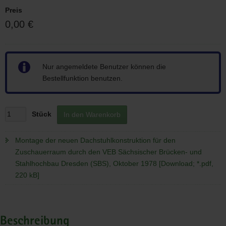
1978
Preis
0,00 €
Hinweis
Nur angemeldete Benutzer können die
Bestellfunktion benutzen.
Stück
In den Warenkorb
Montage der neuen Dachstuhlkonstruktion für den
Zuschauerraum durch den VEB Sächsischer Brücken- und
Stahlhochbau Dresden (SBS), Oktober 1978 [Download; *.pdf,
220 kB]
Beschreibung