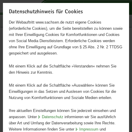
P
P
P
H
S
o
o
o
a
e
Datenschutzhinweis für Cookies
r
r
r
u
r
Publikationen
Der Webauftritt www.sachsen.de nutzt eigene Cookies
t
t
t
p
v
(erforderliche Cookies), um die Seite bereitstellen zu können sowie
a
a
a
t
i
mit Ihrer Einwilligung Cookies für Komfortfunktionen und Cookies
l
l
l
i
c
Postkartenreihe »40 Jahre
Hauptinhalt
von Social Media Dienstleistern. Erforderliche Cookies werden
ü
n
t
n
e
ohne Ihre Einwilligung auf Grundlage von § 25 Abs. 2 Nr. 2 TTDSG
Wiedereröffnung
b
a
h
h
gespeichert und ausgelesen.
e
v
e
a
Semperoper Dresden«
r
i
m
l
Mit einem Klick auf die Schaltfläche »Verstanden« nehmen Sie
g
g
e
t
den Hinweis zur Kenntnis.
r
a
n
Montage der neuen Dachstuhlkonstruktion für den Zuschauerraum
e
t
Mit einem Klick auf die Schaltfläche »Auswählen« können Sie
durch den VEB Sächsischer Brücken- und Stahlhochbau Dresden
i
i
Einwilligungen in das Setzen und Auslesen von Cookies für die
(SBS), Oktober 1978
Nutzung von Komfortfunktionen und Soziale Medien erteilen.
f
o
e
n
Ihre aktuellen Einstellungen können Sie jederzeit einsehen und
n
anpassen. Unter
Datenschutz
informieren wir Sie ausführlich
d
über Art und Umfang der Datenverarbeitung sowie Ihre Rechte.
e
Weitere Informationen finden Sie unter
Impressum
und
N