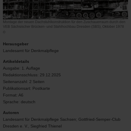
Montage der neuen Dachstuhlkonstruktion für den Zuschauerraum durch den
VEB Sächsischer Brücken- und Stahlhochbau Dresden (SBS), Oktober 1978
©
Montage
der
Herausgeber
neuen
Landesamt für Denkmalpflege
Dachstuhlkonstruktion
für
Artikeldetails
den
Ausgabe:
1. Auflage
Zuschauerraum
Redaktionsschluss:
29.12.2025
durch
den
Seitenanzahl:
2 Seiten
VEB
Publikationsart:
Postkarte
Sächsischer
Format:
A6
Brücken-
Sprache:
deutsch
und
Stahlhochbau
Autoren
Dresden
Landesamt für Denkmalpflege Sachsen; Gottfried-Semper-Club
(SBS),
Oktober
Dresden e. V., Siegfried Thienel