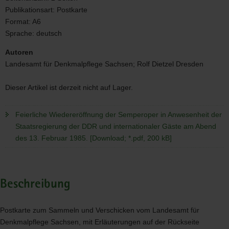
DDR
Publikationsart:
Postkarte
und
Format:
A6
internationaler
Sprache:
deutsch
Gäste
am
Autoren
Abend
Landesamt für Denkmalpflege Sachsen; Rolf Dietzel Dresden
des
13.
Februar
Dieser Artikel ist derzeit nicht auf Lager.
1985.
Feierliche Wiedereröffnung der Semperoper in Anwesenheit der
Staatsregierung der DDR und internationaler Gäste am Abend
des 13. Februar 1985. [Download; *.pdf, 200 kB]
Beschreibung
Postkarte zum Sammeln und Verschicken vom Landesamt für
Denkmalpflege Sachsen, mit Erläuterungen auf der Rückseite