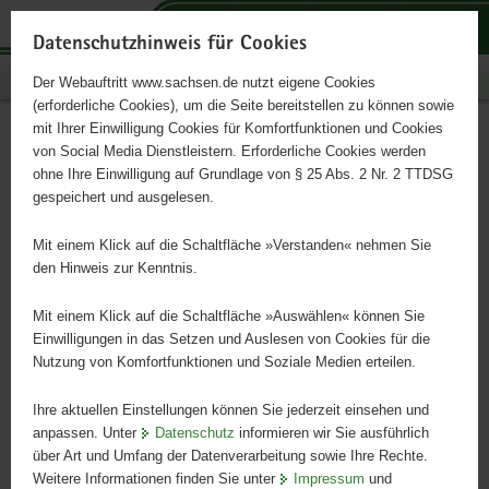
P
P
P
H
S
o
o
o
a
e
Datenschutzhinweis für Cookies
r
r
r
u
r
Publikationen
Der Webauftritt www.sachsen.de nutzt eigene Cookies
t
t
t
p
v
(erforderliche Cookies), um die Seite bereitstellen zu können sowie
a
a
a
t
i
mit Ihrer Einwilligung Cookies für Komfortfunktionen und Cookies
l
l
l
i
c
Postkartenreihe »40 Jahre
Hauptinhalt
von Social Media Dienstleistern. Erforderliche Cookies werden
ü
n
t
n
e
ohne Ihre Einwilligung auf Grundlage von § 25 Abs. 2 Nr. 2 TTDSG
Wiedereröffnung
b
a
h
h
gespeichert und ausgelesen.
e
v
e
a
Semperoper Dresden«
r
i
m
l
Mit einem Klick auf die Schaltfläche »Verstanden« nehmen Sie
g
g
e
t
den Hinweis zur Kenntnis.
r
a
n
Feierliche Wiedereröffnung der Semperoper in Anwesenheit der
e
t
Mit einem Klick auf die Schaltfläche »Auswählen« können Sie
Staatsregierung der DDR und internationaler Gäste am Abend des
i
i
Einwilligungen in das Setzen und Auslesen von Cookies für die
13. Februar 1985.
Nutzung von Komfortfunktionen und Soziale Medien erteilen.
f
o
e
n
Ihre aktuellen Einstellungen können Sie jederzeit einsehen und
n
anpassen. Unter
Datenschutz
informieren wir Sie ausführlich
d
über Art und Umfang der Datenverarbeitung sowie Ihre Rechte.
e
Weitere Informationen finden Sie unter
Impressum
und
N