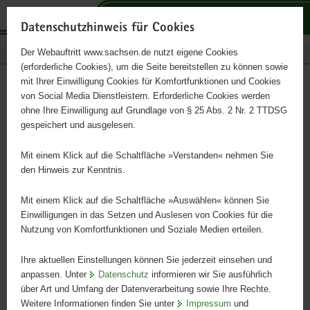
P
P
P
H
S
o
o
o
a
e
Datenschutzhinweis für Cookies
r
r
r
u
r
Publikationen
Der Webauftritt www.sachsen.de nutzt eigene Cookies
t
t
t
p
v
(erforderliche Cookies), um die Seite bereitstellen zu können sowie
a
a
a
t
i
mit Ihrer Einwilligung Cookies für Komfortfunktionen und Cookies
l
l
l
i
c
Sachsenforst 2024
Hauptinhalt
von Social Media Dienstleistern. Erforderliche Cookies werden
ü
n
t
n
e
ohne Ihre Einwilligung auf Grundlage von § 25 Abs. 2 Nr. 2 TTDSG
b
a
h
h
gespeichert und ausgelesen.
e
v
e
a
Jahresbericht
r
i
m
l
Mit einem Klick auf die Schaltfläche »Verstanden« nehmen Sie
g
g
e
t
den Hinweis zur Kenntnis.
r
a
n
e
t
Mit einem Klick auf die Schaltfläche »Auswählen« können Sie
i
i
Einwilligungen in das Setzen und Auslesen von Cookies für die
Nutzung von Komfortfunktionen und Soziale Medien erteilen.
f
o
e
n
Ihre aktuellen Einstellungen können Sie jederzeit einsehen und
n
anpassen. Unter
Datenschutz
informieren wir Sie ausführlich
d
über Art und Umfang der Datenverarbeitung sowie Ihre Rechte.
e
Weitere Informationen finden Sie unter
Impressum
und
N