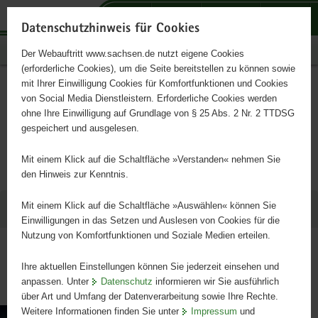
P
P
P
H
S
o
o
o
a
e
Datenschutzhinweis für Cookies
r
r
r
u
r
Publikationen
Der Webauftritt www.sachsen.de nutzt eigene Cookies
t
t
t
p
v
(erforderliche Cookies), um die Seite bereitstellen zu können sowie
a
a
a
t
i
mit Ihrer Einwilligung Cookies für Komfortfunktionen und Cookies
l
l
l
i
c
Alle Artikel der Kategorie
Hauptinhalt
von Social Media Dienstleistern. Erforderliche Cookies werden
ü
n
t
n
e
ohne Ihre Einwilligung auf Grundlage von § 25 Abs. 2 Nr. 2 TTDSG
»Umwelt, Landwirtschaft,
b
a
h
h
gespeichert und ausgelesen.
e
v
e
a
Wald«
r
i
m
l
Mit einem Klick auf die Schaltfläche »Verstanden« nehmen Sie
g
g
e
t
den Hinweis zur Kenntnis.
r
a
n
e
t
Mit einem Klick auf die Schaltfläche »Auswählen« können Sie
Ergebnisse (2598)
i
i
Einwilligungen in das Setzen und Auslesen von Cookies für die
Nutzung von Komfortfunktionen und Soziale Medien erteilen.
f
o
erste
vorige
nächste
e
n
letzte
Ihre aktuellen Einstellungen können Sie jederzeit einsehen und
n
Seite 1 von 260
anpassen. Unter
Datenschutz
informieren wir Sie ausführlich
d
über Art und Umfang der Datenverarbeitung sowie Ihre Rechte.
e
Weitere Informationen finden Sie unter
Impressum
und
Legenden des Wassers - Lerne von
N