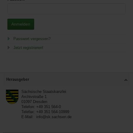
Anmelden
Passwort vergessen?
Jetzt registrieren!
Service
Herausgeber
Sächsische Staatskanzlei
Archivstraße 1
01097
Dresden
Telefon:
+49 351 564-0
Telefax:
+49 351 564-10999
E-Mail:
info@sk.sachsen.de