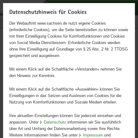
P
P
P
H
S
o
o
o
a
e
Datenschutzhinweis für Cookies
r
r
r
u
r
Publikationen
Der Webauftritt www.sachsen.de nutzt eigene Cookies
t
t
t
p
v
(erforderliche Cookies), um die Seite bereitstellen zu können sowie
a
a
a
t
i
mit Ihrer Einwilligung Cookies für Komfortfunktionen und Cookies
l
l
l
i
c
Buchführungsergebnisse der
Hauptinhalt
von Social Media Dienstleistern. Erforderliche Cookies werden
ü
n
t
n
e
ohne Ihre Einwilligung auf Grundlage von § 25 Abs. 2 Nr. 2 TTDSG
Landwirtschaft im
b
a
h
h
gespeichert und ausgelesen.
e
v
e
a
Wirtschaftsjahr 2023/2024
r
i
m
l
Mit einem Klick auf die Schaltfläche »Verstanden« nehmen Sie
g
g
e
t
den Hinweis zur Kenntnis.
r
a
n
e
t
Mit einem Klick auf die Schaltfläche »Auswählen« können Sie
i
i
Einwilligungen in das Setzen und Auslesen von Cookies für die
Nutzung von Komfortfunktionen und Soziale Medien erteilen.
f
o
e
n
Ihre aktuellen Einstellungen können Sie jederzeit einsehen und
n
anpassen. Unter
Datenschutz
informieren wir Sie ausführlich
d
über Art und Umfang der Datenverarbeitung sowie Ihre Rechte.
e
Weitere Informationen finden Sie unter
Impressum
und
N