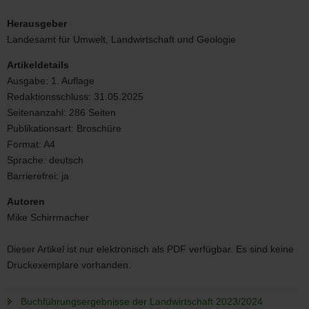
Buchführungsergebnisse
der
Herausgeber
Landwirtschaft
Landesamt für Umwelt, Landwirtschaft und Geologie
2023/2024;
LfULG
Artikeldetails
Ausgabe:
1. Auflage
Redaktionsschluss:
31.05.2025
Seitenanzahl:
286 Seiten
Publikationsart:
Broschüre
Format:
A4
Sprache:
deutsch
Barrierefrei:
ja
Autoren
Mike Schirrmacher
Dieser Artikel ist nur elektronisch als PDF verfügbar. Es sind keine
Druckexemplare vorhanden.
Buchführungsergebnisse der Landwirtschaft 2023/2024