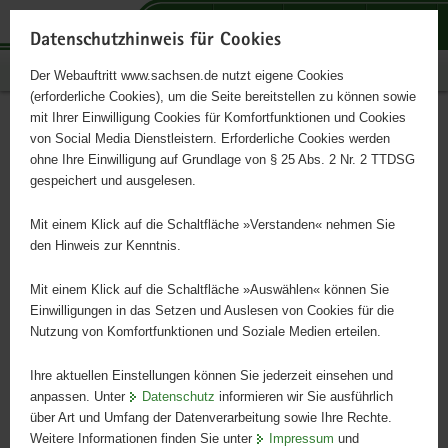
P
P
P
H
S
o
o
o
a
e
Datenschutzhinweis für Cookies
r
r
r
u
r
Publikationen
Der Webauftritt www.sachsen.de nutzt eigene Cookies
t
t
t
p
v
(erforderliche Cookies), um die Seite bereitstellen zu können sowie
a
a
a
t
i
mit Ihrer Einwilligung Cookies für Komfortfunktionen und Cookies
l
l
l
i
c
Buchführungsergebnisse
Hauptinhalt
von Social Media Dienstleistern. Erforderliche Cookies werden
ü
n
t
n
e
ohne Ihre Einwilligung auf Grundlage von § 25 Abs. 2 Nr. 2 TTDSG
ökologisch wirtschaftender
b
a
h
h
gespeichert und ausgelesen.
e
v
e
a
Betriebe der ostdeutschen
r
i
m
l
Mit einem Klick auf die Schaltfläche »Verstanden« nehmen Sie
g
g
e
t
den Hinweis zur Kenntnis.
Bundesländer;
r
a
n
e
t
Mit einem Klick auf die Schaltfläche »Auswählen« können Sie
Wirtschaftsjahr 2012/2013
i
i
Einwilligungen in das Setzen und Auslesen von Cookies für die
Nutzung von Komfortfunktionen und Soziale Medien erteilen.
f
o
e
n
Ihre aktuellen Einstellungen können Sie jederzeit einsehen und
n
anpassen. Unter
Datenschutz
informieren wir Sie ausführlich
d
über Art und Umfang der Datenverarbeitung sowie Ihre Rechte.
e
Weitere Informationen finden Sie unter
Impressum
und
N