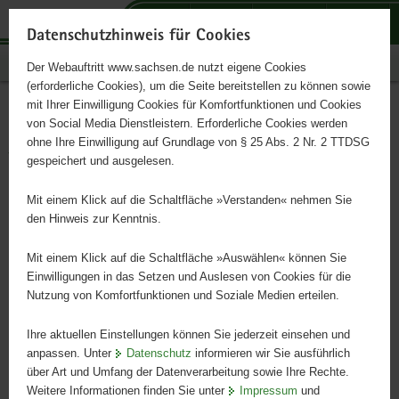
P
P
P
H
S
o
o
o
a
e
Datenschutzhinweis für Cookies
r
r
r
u
r
Publikationen
Der Webauftritt www.sachsen.de nutzt eigene Cookies
t
t
t
p
v
(erforderliche Cookies), um die Seite bereitstellen zu können sowie
a
a
a
t
i
mit Ihrer Einwilligung Cookies für Komfortfunktionen und Cookies
l
l
l
i
c
Buchführungsergebnisse von
Hauptinhalt
von Social Media Dienstleistern. Erforderliche Cookies werden
ü
n
t
n
e
ohne Ihre Einwilligung auf Grundlage von § 25 Abs. 2 Nr. 2 TTDSG
Veredlungsbetrieben in den
b
a
h
h
gespeichert und ausgelesen.
e
v
e
a
ostdeutschen Bundesländern;
r
i
m
l
Mit einem Klick auf die Schaltfläche »Verstanden« nehmen Sie
g
g
e
t
den Hinweis zur Kenntnis.
Wirtschaftsjahr 2012/2013
r
a
n
e
t
Mit einem Klick auf die Schaltfläche »Auswählen« können Sie
i
i
Einwilligungen in das Setzen und Auslesen von Cookies für die
Nutzung von Komfortfunktionen und Soziale Medien erteilen.
f
o
e
n
Ihre aktuellen Einstellungen können Sie jederzeit einsehen und
n
anpassen. Unter
Datenschutz
informieren wir Sie ausführlich
d
über Art und Umfang der Datenverarbeitung sowie Ihre Rechte.
e
Weitere Informationen finden Sie unter
Impressum
und
N