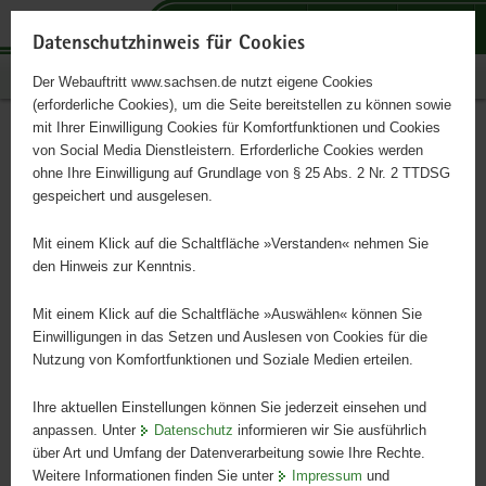
P
P
P
H
S
o
o
o
a
e
Datenschutzhinweis für Cookies
r
r
r
u
r
Publikationen
Der Webauftritt www.sachsen.de nutzt eigene Cookies
t
t
t
p
v
(erforderliche Cookies), um die Seite bereitstellen zu können sowie
a
a
a
t
i
mit Ihrer Einwilligung Cookies für Komfortfunktionen und Cookies
l
l
l
i
c
Buchführungsergebnisse
Hauptinhalt
von Social Media Dienstleistern. Erforderliche Cookies werden
ü
n
t
n
e
ohne Ihre Einwilligung auf Grundlage von § 25 Abs. 2 Nr. 2 TTDSG
ökologisch wirtschaftender
b
a
h
h
gespeichert und ausgelesen.
e
v
e
a
Betriebe der ostdeutschen
r
i
m
l
Mit einem Klick auf die Schaltfläche »Verstanden« nehmen Sie
g
g
e
t
den Hinweis zur Kenntnis.
Bundesländer;
r
a
n
e
t
Mit einem Klick auf die Schaltfläche »Auswählen« können Sie
Wirtschaftsjahr 2014/2015
i
i
Einwilligungen in das Setzen und Auslesen von Cookies für die
Nutzung von Komfortfunktionen und Soziale Medien erteilen.
f
o
e
n
Ihre aktuellen Einstellungen können Sie jederzeit einsehen und
n
anpassen. Unter
Datenschutz
informieren wir Sie ausführlich
d
über Art und Umfang der Datenverarbeitung sowie Ihre Rechte.
e
Weitere Informationen finden Sie unter
Impressum
und
N