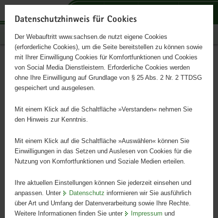
P
P
P
H
S
o
o
o
a
e
Datenschutzhinweis für Cookies
r
r
r
u
r
Publikationen
Der Webauftritt www.sachsen.de nutzt eigene Cookies
t
t
t
p
v
(erforderliche Cookies), um die Seite bereitstellen zu können sowie
a
a
a
t
i
mit Ihrer Einwilligung Cookies für Komfortfunktionen und Cookies
l
l
l
i
c
Buchführungsergebnisse
Hauptinhalt
von Social Media Dienstleistern. Erforderliche Cookies werden
ü
n
t
n
e
ohne Ihre Einwilligung auf Grundlage von § 25 Abs. 2 Nr. 2 TTDSG
spezialisierter Schafbetriebe
b
a
h
h
gespeichert und ausgelesen.
e
v
e
a
in ausgewählten
r
i
m
l
Mit einem Klick auf die Schaltfläche »Verstanden« nehmen Sie
g
g
e
t
den Hinweis zur Kenntnis.
Bundesländern;
r
a
n
e
t
Mit einem Klick auf die Schaltfläche »Auswählen« können Sie
Wirtschaftsjahr 2018/2019
i
i
Einwilligungen in das Setzen und Auslesen von Cookies für die
Nutzung von Komfortfunktionen und Soziale Medien erteilen.
f
o
e
n
Ihre aktuellen Einstellungen können Sie jederzeit einsehen und
n
anpassen. Unter
Datenschutz
informieren wir Sie ausführlich
d
über Art und Umfang der Datenverarbeitung sowie Ihre Rechte.
e
Weitere Informationen finden Sie unter
Impressum
und
N