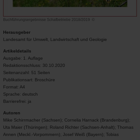
Buchführungsergebnisse Schafbetriebe 2018/2019
©
Buchführungsergebnisse
Schafbetriebe
Herausgeber
2018/2019
Landesamt für Umwelt, Landwirtschaft und Geologie
Artikeldetails
Ausgabe:
1. Auflage
Redaktionsschluss:
30.10.2020
Seitenanzahl:
51 Seiten
Publikationsart:
Broschüre
Format:
A4
Sprache:
deutsch
Barrierefrei:
ja
Autoren
Mike Schirrmacher (Sachsen); Cornelia Harnack (Brandenburg);
Uta Maier (Thüringen); Roland Richter (Sachsen-Anhalt); Thomas
Annen (Meckl.-Vorpommern); Josef Weiß (Bayern); Tobias