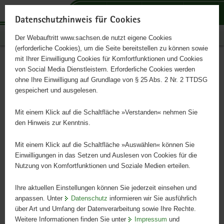
P
P
P
H
S
o
o
o
a
e
Datenschutzhinweis für Cookies
r
r
r
u
r
Publikationen
Der Webauftritt www.sachsen.de nutzt eigene Cookies
t
t
t
p
v
(erforderliche Cookies), um die Seite bereitstellen zu können sowie
a
a
a
t
i
mit Ihrer Einwilligung Cookies für Komfortfunktionen und Cookies
l
l
l
i
c
Buchführungsergebnisse
Hauptinhalt
von Social Media Dienstleistern. Erforderliche Cookies werden
ü
n
t
n
e
ohne Ihre Einwilligung auf Grundlage von § 25 Abs. 2 Nr. 2 TTDSG
ökologisch wirtschaftender
b
a
h
h
gespeichert und ausgelesen.
e
v
e
a
Betriebe der ostdeutschen
r
i
m
l
Mit einem Klick auf die Schaltfläche »Verstanden« nehmen Sie
g
g
e
t
den Hinweis zur Kenntnis.
Bundesländer;
r
a
n
e
t
Mit einem Klick auf die Schaltfläche »Auswählen« können Sie
Wirtschaftsjahr 2013/2014
i
i
Einwilligungen in das Setzen und Auslesen von Cookies für die
Nutzung von Komfortfunktionen und Soziale Medien erteilen.
f
o
e
n
Ihre aktuellen Einstellungen können Sie jederzeit einsehen und
n
anpassen. Unter
Datenschutz
informieren wir Sie ausführlich
d
über Art und Umfang der Datenverarbeitung sowie Ihre Rechte.
e
Weitere Informationen finden Sie unter
Impressum
und
N