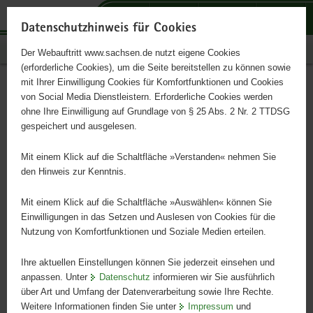
P
P
P
H
S
o
o
o
a
e
Datenschutzhinweis für Cookies
r
r
r
u
r
Publikationen
Der Webauftritt www.sachsen.de nutzt eigene Cookies
t
t
t
p
v
(erforderliche Cookies), um die Seite bereitstellen zu können sowie
a
a
a
t
i
mit Ihrer Einwilligung Cookies für Komfortfunktionen und Cookies
l
l
l
i
c
Buchführungsergebnisse
Hauptinhalt
von Social Media Dienstleistern. Erforderliche Cookies werden
ü
n
t
n
e
ohne Ihre Einwilligung auf Grundlage von § 25 Abs. 2 Nr. 2 TTDSG
spezialisierter Schafbetriebe
b
a
h
h
gespeichert und ausgelesen.
e
v
e
a
in ausgewählten
r
i
m
l
Mit einem Klick auf die Schaltfläche »Verstanden« nehmen Sie
g
g
e
t
den Hinweis zur Kenntnis.
Bundesländern;
r
a
n
e
t
Mit einem Klick auf die Schaltfläche »Auswählen« können Sie
Wirtschaftsjahr 2017/2018
i
i
Einwilligungen in das Setzen und Auslesen von Cookies für die
Nutzung von Komfortfunktionen und Soziale Medien erteilen.
f
o
e
n
Ihre aktuellen Einstellungen können Sie jederzeit einsehen und
n
anpassen. Unter
Datenschutz
informieren wir Sie ausführlich
d
über Art und Umfang der Datenverarbeitung sowie Ihre Rechte.
e
Weitere Informationen finden Sie unter
Impressum
und
N