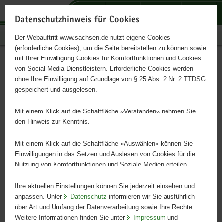
P
P
P
H
S
o
o
o
a
e
Datenschutzhinweis für Cookies
r
r
r
u
r
Publikationen
Der Webauftritt www.sachsen.de nutzt eigene Cookies
t
t
t
p
v
(erforderliche Cookies), um die Seite bereitstellen zu können sowie
a
a
a
t
i
mit Ihrer Einwilligung Cookies für Komfortfunktionen und Cookies
l
l
l
i
c
Buchführungsergebnisse der
Hauptinhalt
von Social Media Dienstleistern. Erforderliche Cookies werden
ü
n
t
n
e
ohne Ihre Einwilligung auf Grundlage von § 25 Abs. 2 Nr. 2 TTDSG
Landwirtschaft im
b
a
h
h
gespeichert und ausgelesen.
e
v
e
a
Wirtschaftsjahr 2009/2010
r
i
m
l
Mit einem Klick auf die Schaltfläche »Verstanden« nehmen Sie
g
g
e
t
den Hinweis zur Kenntnis.
r
a
n
e
t
Mit einem Klick auf die Schaltfläche »Auswählen« können Sie
i
i
Einwilligungen in das Setzen und Auslesen von Cookies für die
Nutzung von Komfortfunktionen und Soziale Medien erteilen.
f
o
e
n
Ihre aktuellen Einstellungen können Sie jederzeit einsehen und
n
anpassen. Unter
Datenschutz
informieren wir Sie ausführlich
d
über Art und Umfang der Datenverarbeitung sowie Ihre Rechte.
e
Weitere Informationen finden Sie unter
Impressum
und
N