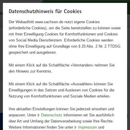
P
P
P
H
S
o
o
o
a
e
Datenschutzhinweis für Cookies
r
r
r
u
r
Publikationen
Der Webauftritt www.sachsen.de nutzt eigene Cookies
t
t
t
p
v
(erforderliche Cookies), um die Seite bereitstellen zu können sowie
a
a
a
t
i
mit Ihrer Einwilligung Cookies für Komfortfunktionen und Cookies
l
l
l
i
c
Alle Artikel des Themas
Hauptinhalt
von Social Media Dienstleistern. Erforderliche Cookies werden
ü
n
t
n
e
ohne Ihre Einwilligung auf Grundlage von § 25 Abs. 2 Nr. 2 TTDSG
»Energie«
b
a
h
h
gespeichert und ausgelesen.
e
v
e
a
r
i
m
l
Mit einem Klick auf die Schaltfläche »Verstanden« nehmen Sie
g
g
e
t
den Hinweis zur Kenntnis.
Ergebnisse (60)
r
a
n
e
t
Mit einem Klick auf die Schaltfläche »Auswählen« können Sie
erste
vorige
nächste
i
i
Einwilligungen in das Setzen und Auslesen von Cookies für die
letzte
Nutzung von Komfortfunktionen und Soziale Medien erteilen.
f
o
Seite 1 von 6
e
n
Ihre aktuellen Einstellungen können Sie jederzeit einsehen und
n
anpassen. Unter
Datenschutz
informieren wir Sie ausführlich
Intelligente Netze, Energie- und lokale
d
über Art und Umfang der Datenverarbeitung sowie Ihre Rechte.
Speichersysteme
e
Weitere Informationen finden Sie unter
Impressum
und
EFRE/JTF - Richtlinie Energie und
N