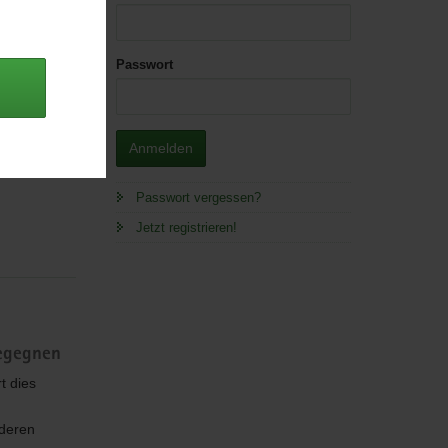
ily
Passwort
so a
y
Anmelden
t und
Passwort vergessen?
Jetzt registrieren!
begegnen
t dies
 deren