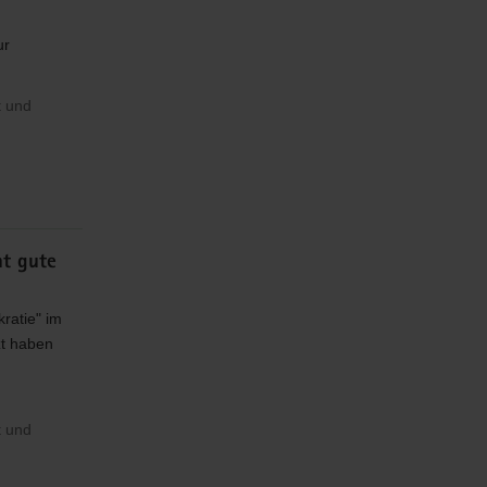
ur
t und
ht gute
ratie" im
zt haben
t und