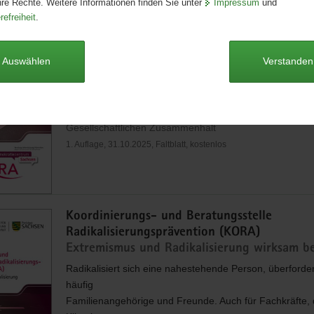
hre Rechte. Weitere Informationen finden Sie unter
Impressum
und
of Radicalisation (KORA)
refreiheit
.
Countering extremism and radicalisation
When someone close to them becomes radicalised, fam
members and friends often feel overwhelmed. This is al
Auswählen
Verstanden
challenge for professionals whose clients are affected b
recruitment attempts by…
Sächsisches Staatsministerium für Soziales, Gesundhei
Gesellschaftlichen Zusammenhalt
1. Auflage, 31.10.2025, Faltblatt, kostenlos
Koordinierungs- und Beratungsstelle
Radikalisierungsprävention (KORA)
Extremismus und Radikalisierung wirksam 
Radikalisiert sich eine nahestehende Person, überforder
häufig
Familienangehörige und Freunde. Auch für Fachkräfte,