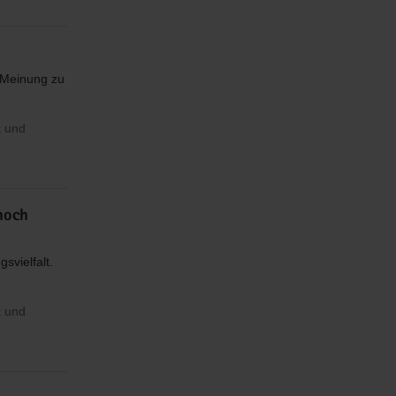
e Meinung zu
t und
noch
svielfalt.
t und