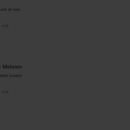
ack ist was
t und
ne Melone«
tärkt unsere
t und