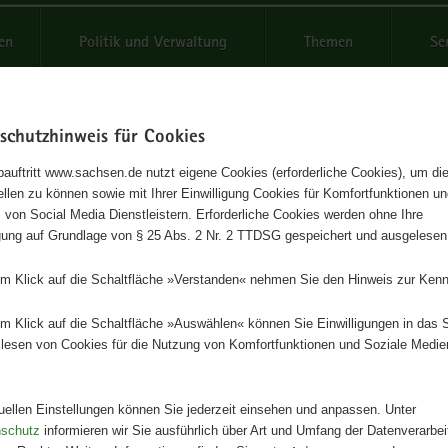
reifende
en
Politik und Verwaltung
Themen
Se
schutzhinweis für Cookies
Schrif
auftritt www.sachsen.de nutzt eigene Cookies (erforderliche Cookies), um die
tellen zu können sowie mit Ihrer Einwilligung Cookies für Komfortfunktionen u
 Artikel des Themas »Demokrat
t
 von Social Media Dienstleistern. Erforderliche Cookies werden ohne Ihre
igung auf Grundlage von § 25 Abs. 2 Nr. 2 TTDSG gespeichert und ausgelesen
Toleranz - Landespräventionsr
em Klick auf die Schaltfläche »Verstanden« nehmen Sie den Hinweis zur Kenn
Ergebnisse (23)
em Klick auf die Schaltfläche »Auswählen« können Sie Einwilligungen in das 
lesen von Cookies für die Nutzung von Komfortfunktionen und Soziale Medie
vorige
Seite 1 von 3
nächste
tuellen Einstellungen können Sie jederzeit einsehen und anpassen. Unter
Coordination and Advisory Centre for the P
nschutz
informieren wir Sie ausführlich über Art und Umfang der Datenverarbe