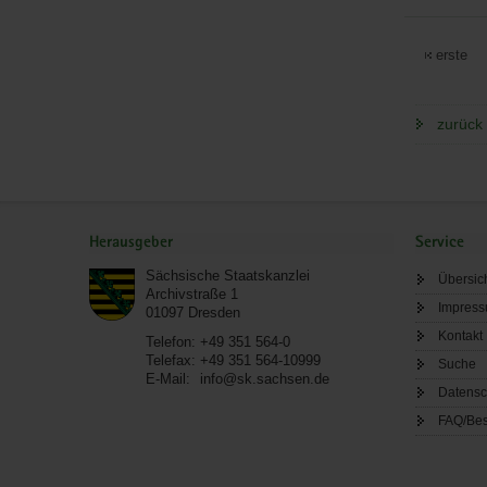
erste
zurück 
Service
Herausgeber
Service
Sächsische Staatskanzlei
Übersic
Archivstraße 1
Impres
01097
Dresden
Kontakt
Telefon:
+49 351 564-0
Telefax:
+49 351 564-10999
Suche
E-Mail:
info@sk.sachsen.de
Datensc
FAQ/Bes