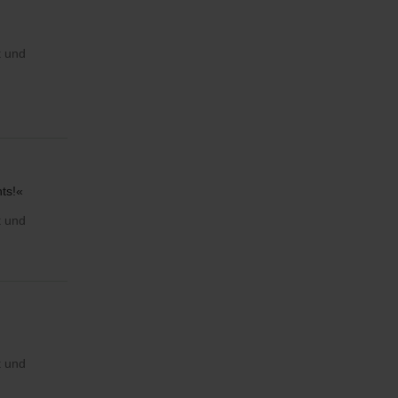
t und
hts!«
t und
t und