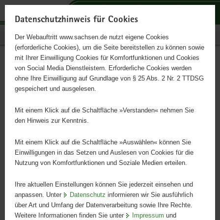
P
P
P
H
S
o
o
o
a
e
Datenschutzhinweis für Cookies
r
r
r
u
r
Publikationen
Der Webauftritt www.sachsen.de nutzt eigene Cookies
t
t
t
p
v
(erforderliche Cookies), um die Seite bereitstellen zu können sowie
a
a
a
t
i
mit Ihrer Einwilligung Cookies für Komfortfunktionen und Cookies
l
l
l
i
c
Agrarbusiness in Sachsen
Hauptinhalt
von Social Media Dienstleistern. Erforderliche Cookies werden
ü
n
t
n
e
ohne Ihre Einwilligung auf Grundlage von § 25 Abs. 2 Nr. 2 TTDSG
b
a
h
h
gespeichert und ausgelesen.
e
v
e
a
r
i
m
l
Mit einem Klick auf die Schaltfläche »Verstanden« nehmen Sie
g
g
e
t
den Hinweis zur Kenntnis.
r
a
n
e
t
Mit einem Klick auf die Schaltfläche »Auswählen« können Sie
i
i
Einwilligungen in das Setzen und Auslesen von Cookies für die
Nutzung von Komfortfunktionen und Soziale Medien erteilen.
f
o
e
n
Ihre aktuellen Einstellungen können Sie jederzeit einsehen und
n
anpassen. Unter
Datenschutz
informieren wir Sie ausführlich
d
Agrarbusiness in Sachsen
©
über Art und Umfang der Datenverarbeitung sowie Ihre Rechte.
e
Agrarbusiness
Weitere Informationen finden Sie unter
Impressum
und
in
N