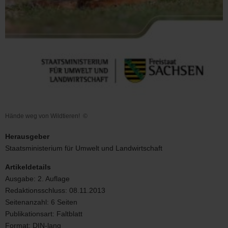
Hände weg von Wildtieren!
©
Hände
weg
Herausgeber
von
Staatsministerium für Umwelt und Landwirtschaft
Wildtieren!
Artikeldetails
Ausgabe:
2. Auflage
Redaktionsschluss:
08.11.2013
Seitenanzahl:
6 Seiten
Publikationsart:
Faltblatt
Format:
DIN-lang