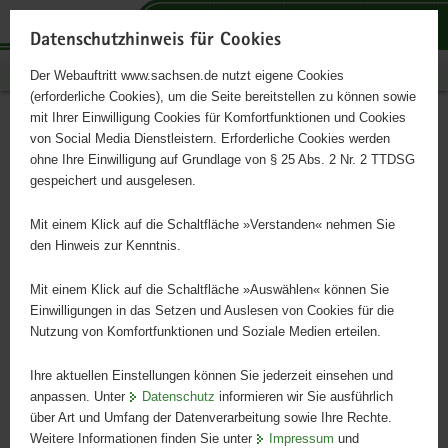
P
P
P
H
S
o
o
o
a
e
Datenschutzhinweis für Cookies
r
r
r
u
r
Publikationen
Der Webauftritt www.sachsen.de nutzt eigene Cookies
t
t
t
p
v
(erforderliche Cookies), um die Seite bereitstellen zu können sowie
a
a
a
t
i
mit Ihrer Einwilligung Cookies für Komfortfunktionen und Cookies
l
l
l
i
c
Hände weg von Wildtieren!
Hauptinhalt
von Social Media Dienstleistern. Erforderliche Cookies werden
ü
n
t
n
e
ohne Ihre Einwilligung auf Grundlage von § 25 Abs. 2 Nr. 2 TTDSG
b
a
h
h
gespeichert und ausgelesen.
e
v
e
a
Wichtige Informationen über den Umgang mit verletzten,
r
i
m
l
verwaisten oder toten Wildtieren
Mit einem Klick auf die Schaltfläche »Verstanden« nehmen Sie
g
g
e
t
den Hinweis zur Kenntnis.
r
a
n
e
t
Mit einem Klick auf die Schaltfläche »Auswählen« können Sie
i
i
Einwilligungen in das Setzen und Auslesen von Cookies für die
Nutzung von Komfortfunktionen und Soziale Medien erteilen.
f
o
e
n
Ihre aktuellen Einstellungen können Sie jederzeit einsehen und
n
anpassen. Unter
Datenschutz
informieren wir Sie ausführlich
d
über Art und Umfang der Datenverarbeitung sowie Ihre Rechte.
e
Weitere Informationen finden Sie unter
Impressum
und
N