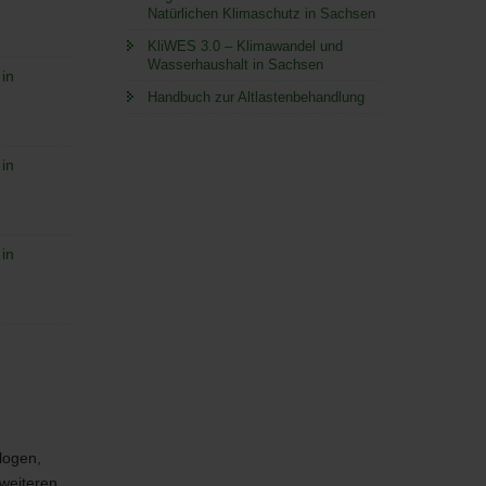
Natürlichen Klimaschutz in Sachsen
KliWES 3.0 – Klimawandel und
Wasserhaushalt in Sachsen
in
Handbuch zur Altlastenbehandlung
in
in
logen,
weiteren