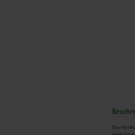
Beschr
Das Handbuc
sowie Forst