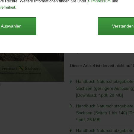
hre Rechte. Weitere Informationen finden Sie unter
Impressum
und
Seitenanzahl:
720 Seiten
refreiheit
.
Publikationsart:
Broschüre
Format:
Sonderformat
Sprache:
deutsch
Auswählen
Verstanden
Barrierefrei:
ja
Preis
15,00 €
Dieser Artikel ist derzeit nicht auf
Handbuch Naturschutzgebiete 
©
Sachsen (geringere Auflösung
[Download; *.pdf, 28 MB]
Handbuch Naturschutzgebiete 
Sachsen (Seiten 1 bis 140) [D
*.pdf, 25 MB]
Handbuch Naturschutzgebiete 