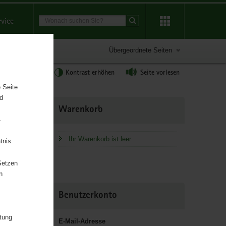
Suchbegriff
rvice
Suche starten
Übergeordnete Seiten
tgröße anpassen
Kontrast erhöhen
Seite vorlesen
 Seite
nd
Weitere
Warenkorb
Information
.
Ihr Warenkorb ist leer
tnis.
Setzen
n
Benutzerkonto
itung
E-Mail-Adresse