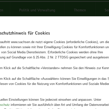
reifende
en
Politik und Verwaltung
Themen
Se
schutzhinweis für Cookies
Schrif
auftritt www.sachsen.de nutzt eigene Cookies (erforderliche Cookies), um die
tellen zu können sowie mit Ihrer Einwilligung Cookies für Komfortfunktionen u
rschutzgebiete in Sachsen -
t
 von Social Media Dienstleistern. Erforderliche Cookies werden ohne Ihre
igung auf Grundlage von § 25 Abs. 2 Nr. 2 TTDSG gespeichert und ausgelesen
dbuch
em Klick auf die Schaltfläche »Verstanden« nehmen Sie den Hinweis zur Kenn
Herausgeber
em Klick auf die Schaltfläche »Auswählen« können Sie Einwilligungen in das 
Staatsministerium für Umwelt und
lesen von Cookies für die Nutzung von Komfortfunktionen und Soziale Medie
Landwirtschaft
Artikeldetails
tuellen Einstellungen können Sie jederzeit einsehen und anpassen. Unter
Ausgabe:
1. Auflage
nschutz
informieren wir Sie ausführlich über Art und Umfang der Datenverarbe
Redaktionsschluss:
30.11.2008