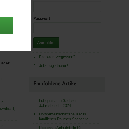
Passwort
Anmelden
Passwort vergessen?
 Lager.
Jetzt registrieren!
in
Empfohlene Artikel
)
Luftqualität in Sachsen -
in
Jahresbericht 2024
ownload;
Dorfgemeinschaftshäuser in
ländlichen Räumen Sachsens
in
Regionale Anlaufstelle für