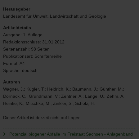
Potenzial
biogener
Herausgeber
Abfälle
Landesamt für Umwelt, Landwirtschaft und Geologie
im
Freistaat
Artikeldetails
Sachsen
Ausgabe:
1. Auflage
Redaktionsschluss:
31.01.2012
Seitenanzahl:
98 Seiten
Publikationsart:
Schriftenreihe
Format:
A4
Sprache:
deutsch
Autoren
Wagner, J.; Kügler, T.; Heidrich, K.; Baumann, J.; Günther, M.;
Dornack, C.; Grundmann, V.; Zentner, A.; Lange, U.; Zehm, A.;
Heinke, K.; Mitschke, M.; Zinkler, S.; Scholz, H.
Dieser Artikel ist derzeit nicht auf Lager.
Potenzial biogener Abfälle im Freistaat Sachsen - Anlagenband