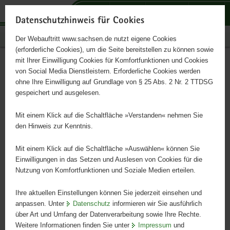
P
P
P
H
S
o
o
o
a
e
Datenschutzhinweis für Cookies
r
r
r
u
r
Publikationen
Der Webauftritt www.sachsen.de nutzt eigene Cookies
t
t
t
p
v
(erforderliche Cookies), um die Seite bereitstellen zu können sowie
a
a
a
t
i
mit Ihrer Einwilligung Cookies für Komfortfunktionen und Cookies
l
l
l
i
c
Potenzial biogener Abfälle im
Hauptinhalt
von Social Media Dienstleistern. Erforderliche Cookies werden
ü
n
t
n
e
ohne Ihre Einwilligung auf Grundlage von § 25 Abs. 2 Nr. 2 TTDSG
Freistaat Sachsen
b
a
h
h
gespeichert und ausgelesen.
e
v
e
a
r
i
m
l
Mit einem Klick auf die Schaltfläche »Verstanden« nehmen Sie
Schriftenreihe, Heft 10/2012
g
g
e
t
den Hinweis zur Kenntnis.
r
a
n
e
t
Mit einem Klick auf die Schaltfläche »Auswählen« können Sie
i
i
Einwilligungen in das Setzen und Auslesen von Cookies für die
Nutzung von Komfortfunktionen und Soziale Medien erteilen.
f
o
e
n
Ihre aktuellen Einstellungen können Sie jederzeit einsehen und
n
anpassen. Unter
Datenschutz
informieren wir Sie ausführlich
d
über Art und Umfang der Datenverarbeitung sowie Ihre Rechte.
e
Weitere Informationen finden Sie unter
Impressum
und
N