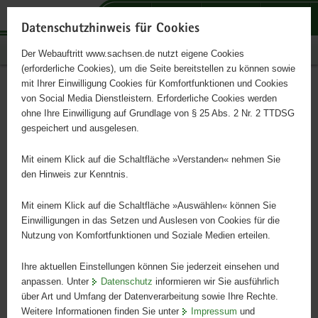
P
P
P
H
S
o
o
o
a
e
Datenschutzhinweis für Cookies
r
r
r
u
r
Publikationen
Der Webauftritt www.sachsen.de nutzt eigene Cookies
t
t
t
p
v
(erforderliche Cookies), um die Seite bereitstellen zu können sowie
a
a
a
t
i
mit Ihrer Einwilligung Cookies für Komfortfunktionen und Cookies
l
l
l
i
c
Konzeption für den
Hauptinhalt
von Social Media Dienstleistern. Erforderliche Cookies werden
ü
n
t
n
e
ohne Ihre Einwilligung auf Grundlage von § 25 Abs. 2 Nr. 2 TTDSG
Artenschutz in Sachsen
b
a
h
h
gespeichert und ausgelesen.
e
v
e
a
r
i
m
l
Mit einem Klick auf die Schaltfläche »Verstanden« nehmen Sie
Schriftenreihe, Heft 35/2012
g
g
e
t
den Hinweis zur Kenntnis.
r
a
n
e
t
Mit einem Klick auf die Schaltfläche »Auswählen« können Sie
i
i
Einwilligungen in das Setzen und Auslesen von Cookies für die
Nutzung von Komfortfunktionen und Soziale Medien erteilen.
f
o
e
n
Ihre aktuellen Einstellungen können Sie jederzeit einsehen und
n
anpassen. Unter
Datenschutz
informieren wir Sie ausführlich
d
über Art und Umfang der Datenverarbeitung sowie Ihre Rechte.
e
Weitere Informationen finden Sie unter
Impressum
und
N