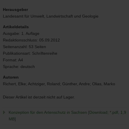
Konzeption
für
Herausgeber
den
Landesamt für Umwelt, Landwirtschaft und Geologie
Artenschutz
in
Artikeldetails
Sachsen
Ausgabe:
1. Auflage
Redaktionsschluss:
05.09.2012
Seitenanzahl:
53 Seiten
Publikationsart:
Schriftenreihe
Format:
A4
Sprache:
deutsch
Autoren
Richert, Elke; Achtziger, Roland; Günther, Andre; Olias, Marko
Dieser Artikel ist derzeit nicht auf Lager.
Konzeption für den Artenschutz in Sachsen [Download; *.pdf, 1,9
MB]