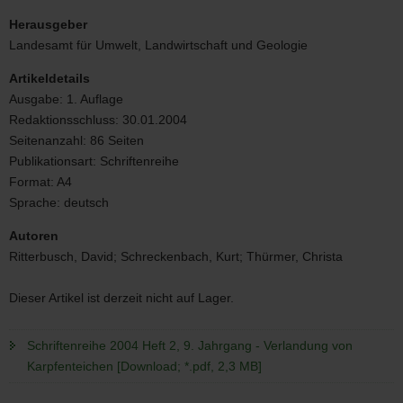
Schriftenreihe
2004
Herausgeber
Heft
Landesamt für Umwelt, Landwirtschaft und Geologie
2,
9.
Artikeldetails
Jahrgang
Ausgabe:
1. Auflage
-
Redaktionsschluss:
30.01.2004
Verlandung
von
Seitenanzahl:
86 Seiten
Karpfenteichen
Publikationsart:
Schriftenreihe
Format:
A4
Sprache:
deutsch
Autoren
Ritterbusch, David; Schreckenbach, Kurt; Thürmer, Christa
Dieser Artikel ist derzeit nicht auf Lager.
Schriftenreihe 2004 Heft 2, 9. Jahrgang - Verlandung von
Karpfenteichen [Download; *.pdf, 2,3 MB]