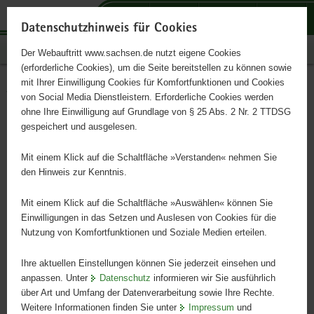
P
P
P
H
S
o
o
o
a
e
Datenschutzhinweis für Cookies
r
r
r
u
r
Publikationen
Der Webauftritt www.sachsen.de nutzt eigene Cookies
t
t
t
p
v
(erforderliche Cookies), um die Seite bereitstellen zu können sowie
a
a
a
t
i
mit Ihrer Einwilligung Cookies für Komfortfunktionen und Cookies
l
l
l
i
c
Verlandung von
Hauptinhalt
von Social Media Dienstleistern. Erforderliche Cookies werden
ü
n
t
n
e
ohne Ihre Einwilligung auf Grundlage von § 25 Abs. 2 Nr. 2 TTDSG
Karpfenteichen
b
a
h
h
gespeichert und ausgelesen.
e
v
e
a
r
i
m
l
Mit einem Klick auf die Schaltfläche »Verstanden« nehmen Sie
Schriftenreihe Heft 2, 9. Jahrgang 2004
g
g
e
t
den Hinweis zur Kenntnis.
r
a
n
e
t
Mit einem Klick auf die Schaltfläche »Auswählen« können Sie
i
i
Einwilligungen in das Setzen und Auslesen von Cookies für die
Nutzung von Komfortfunktionen und Soziale Medien erteilen.
f
o
e
n
Ihre aktuellen Einstellungen können Sie jederzeit einsehen und
n
anpassen. Unter
Datenschutz
informieren wir Sie ausführlich
d
über Art und Umfang der Datenverarbeitung sowie Ihre Rechte.
e
Weitere Informationen finden Sie unter
Impressum
und
N