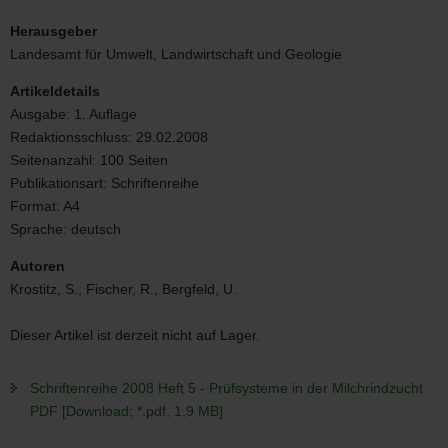
Schriftenreihe
2008
Herausgeber
Heft
Landesamt für Umwelt, Landwirtschaft und Geologie
5
-
Artikeldetails
Prüfsysteme
Ausgabe:
1. Auflage
in
Redaktionsschluss:
29.02.2008
der
Milchrindzucht
Seitenanzahl:
100 Seiten
Bild
Publikationsart:
Schriftenreihe
Format:
A4
Sprache:
deutsch
Autoren
Krostitz, S., Fischer, R., Bergfeld, U.
Dieser Artikel ist derzeit nicht auf Lager.
Schriftenreihe 2008 Heft 5 - Prüfsysteme in der Milchrindzucht
PDF [Download; *.pdf, 1,9 MB]