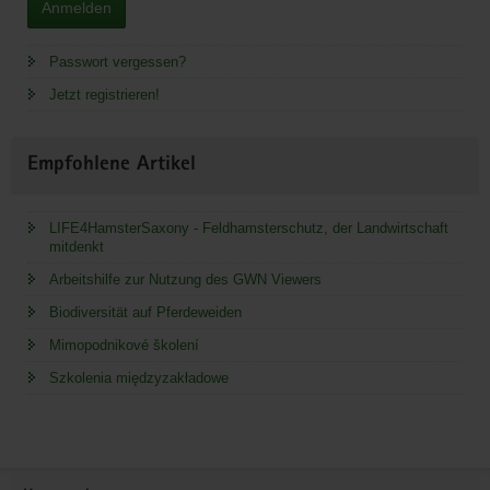
Anmelden
Passwort vergessen?
Jetzt registrieren!
Empfohlene Artikel
LIFE4HamsterSaxony - Feldhamsterschutz, der Landwirtschaft
mitdenkt
Arbeitshilfe zur Nutzung des GWN Viewers
Biodiversität auf Pferdeweiden
Mimopodnikové školení
Szkolenia międzyzakładowe
Service