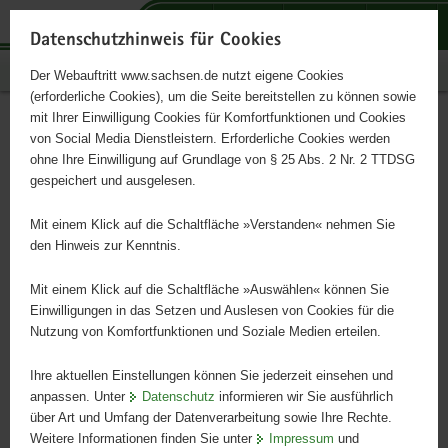
P
P
P
H
S
o
o
o
a
e
Datenschutzhinweis für Cookies
r
r
r
u
r
Publikationen
Der Webauftritt www.sachsen.de nutzt eigene Cookies
t
t
t
p
v
(erforderliche Cookies), um die Seite bereitstellen zu können sowie
a
a
a
t
i
mit Ihrer Einwilligung Cookies für Komfortfunktionen und Cookies
l
l
l
i
c
Prüfsysteme in der
Hauptinhalt
von Social Media Dienstleistern. Erforderliche Cookies werden
ü
n
t
n
e
ohne Ihre Einwilligung auf Grundlage von § 25 Abs. 2 Nr. 2 TTDSG
Milchrindzucht
b
a
h
h
gespeichert und ausgelesen.
e
v
e
a
r
i
m
l
Mit einem Klick auf die Schaltfläche »Verstanden« nehmen Sie
Schriftenreihe, Heft 5/2008
g
g
e
t
den Hinweis zur Kenntnis.
r
a
n
e
t
Mit einem Klick auf die Schaltfläche »Auswählen« können Sie
i
i
Einwilligungen in das Setzen und Auslesen von Cookies für die
Nutzung von Komfortfunktionen und Soziale Medien erteilen.
f
o
e
n
Ihre aktuellen Einstellungen können Sie jederzeit einsehen und
n
anpassen. Unter
Datenschutz
informieren wir Sie ausführlich
d
über Art und Umfang der Datenverarbeitung sowie Ihre Rechte.
e
Weitere Informationen finden Sie unter
Impressum
und
N