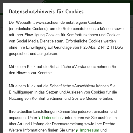
P
P
P
H
S
o
o
o
a
e
Datenschutzhinweis für Cookies
r
r
r
u
r
Publikationen
Der Webauftritt www.sachsen.de nutzt eigene Cookies
t
t
t
p
v
(erforderliche Cookies), um die Seite bereitstellen zu können sowie
a
a
a
t
i
mit Ihrer Einwilligung Cookies für Komfortfunktionen und Cookies
l
l
l
i
c
Statusbericht Land- und
Hauptinhalt
von Social Media Dienstleistern. Erforderliche Cookies werden
ü
n
t
n
e
ohne Ihre Einwilligung auf Grundlage von § 25 Abs. 2 Nr. 2 TTDSG
Ernährungswirtschaft
b
a
h
h
gespeichert und ausgelesen.
e
v
e
a
r
i
m
l
Mit einem Klick auf die Schaltfläche »Verstanden« nehmen Sie
Schriftenreihe, Heft 12/2009
g
g
e
t
den Hinweis zur Kenntnis.
r
a
n
e
t
Mit einem Klick auf die Schaltfläche »Auswählen« können Sie
i
i
Einwilligungen in das Setzen und Auslesen von Cookies für die
Nutzung von Komfortfunktionen und Soziale Medien erteilen.
f
o
e
n
Ihre aktuellen Einstellungen können Sie jederzeit einsehen und
n
anpassen. Unter
Datenschutz
informieren wir Sie ausführlich
d
über Art und Umfang der Datenverarbeitung sowie Ihre Rechte.
e
Weitere Informationen finden Sie unter
Impressum
und
N