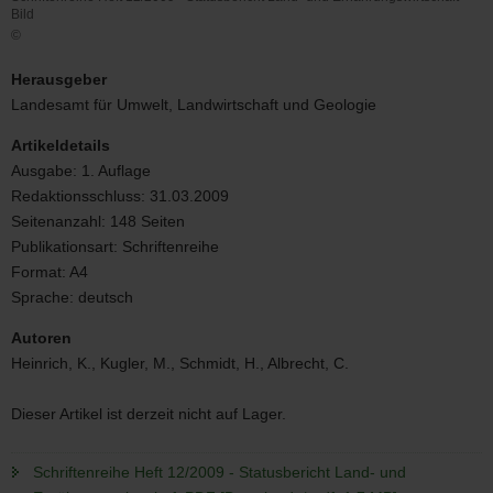
Bild
©
Schriftenreihe
Heft
Herausgeber
12/2009
Landesamt für Umwelt, Landwirtschaft und Geologie
-
Statusbericht
Artikeldetails
Land-
Ausgabe:
1. Auflage
und
Redaktionsschluss:
31.03.2009
Ernährungswirtschaft
Bild
Seitenanzahl:
148 Seiten
Publikationsart:
Schriftenreihe
Format:
A4
Sprache:
deutsch
Autoren
Heinrich, K., Kugler, M., Schmidt, H., Albrecht, C.
Dieser Artikel ist derzeit nicht auf Lager.
Schriftenreihe Heft 12/2009 - Statusbericht Land- und