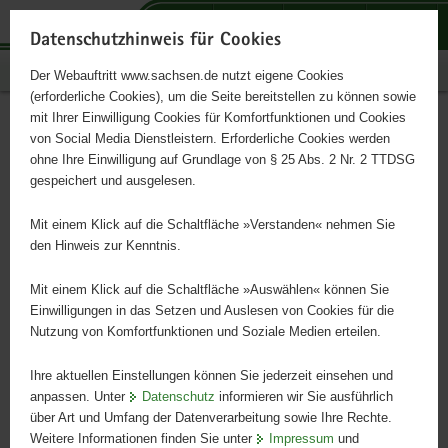
P
P
P
H
S
o
o
o
a
e
Datenschutzhinweis für Cookies
r
r
r
u
r
Publikationen
Der Webauftritt www.sachsen.de nutzt eigene Cookies
t
t
t
p
v
(erforderliche Cookies), um die Seite bereitstellen zu können sowie
a
a
a
t
i
mit Ihrer Einwilligung Cookies für Komfortfunktionen und Cookies
l
l
l
i
c
Infodienst Landwirtschaft
Hauptinhalt
von Social Media Dienstleistern. Erforderliche Cookies werden
ü
n
t
n
e
ohne Ihre Einwilligung auf Grundlage von § 25 Abs. 2 Nr. 2 TTDSG
4/2025
b
a
h
h
gespeichert und ausgelesen.
e
v
e
a
r
i
m
l
Mit einem Klick auf die Schaltfläche »Verstanden« nehmen Sie
g
g
e
t
den Hinweis zur Kenntnis.
r
a
n
e
t
Mit einem Klick auf die Schaltfläche »Auswählen« können Sie
i
i
Einwilligungen in das Setzen und Auslesen von Cookies für die
Nutzung von Komfortfunktionen und Soziale Medien erteilen.
f
o
e
n
Ihre aktuellen Einstellungen können Sie jederzeit einsehen und
n
anpassen. Unter
Datenschutz
informieren wir Sie ausführlich
d
über Art und Umfang der Datenverarbeitung sowie Ihre Rechte.
e
Weitere Informationen finden Sie unter
Impressum
und
N