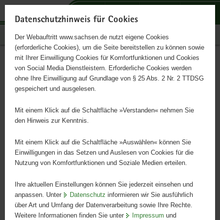
P
P
P
H
S
o
o
o
a
e
Datenschutzhinweis für Cookies
r
r
r
u
r
Publikationen
Der Webauftritt www.sachsen.de nutzt eigene Cookies
t
t
t
p
v
(erforderliche Cookies), um die Seite bereitstellen zu können sowie
a
a
a
t
i
mit Ihrer Einwilligung Cookies für Komfortfunktionen und Cookies
l
l
l
i
c
Infodienst Landwirtschaft
Hauptinhalt
von Social Media Dienstleistern. Erforderliche Cookies werden
ü
n
t
n
e
ohne Ihre Einwilligung auf Grundlage von § 25 Abs. 2 Nr. 2 TTDSG
2/2017
b
a
h
h
gespeichert und ausgelesen.
e
v
e
a
r
i
m
l
Mit einem Klick auf die Schaltfläche »Verstanden« nehmen Sie
g
g
e
t
den Hinweis zur Kenntnis.
r
a
n
e
t
Mit einem Klick auf die Schaltfläche »Auswählen« können Sie
i
i
Einwilligungen in das Setzen und Auslesen von Cookies für die
Nutzung von Komfortfunktionen und Soziale Medien erteilen.
f
o
e
n
Ihre aktuellen Einstellungen können Sie jederzeit einsehen und
n
anpassen. Unter
Datenschutz
informieren wir Sie ausführlich
d
über Art und Umfang der Datenverarbeitung sowie Ihre Rechte.
e
Weitere Informationen finden Sie unter
Impressum
und
N