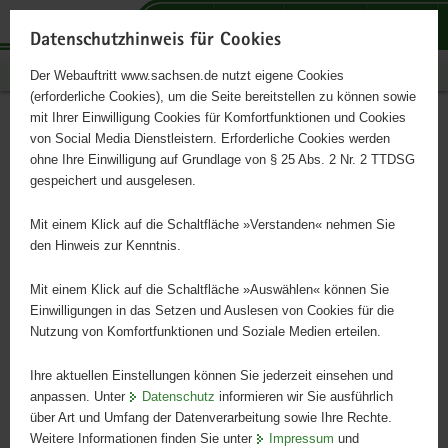
P
P
P
H
S
o
o
o
a
e
Datenschutzhinweis für Cookies
r
r
r
u
r
Publikationen
Der Webauftritt www.sachsen.de nutzt eigene Cookies
t
t
t
p
v
(erforderliche Cookies), um die Seite bereitstellen zu können sowie
a
a
a
t
i
mit Ihrer Einwilligung Cookies für Komfortfunktionen und Cookies
l
l
l
i
c
Infodienst Landwirtschaft
Hauptinhalt
von Social Media Dienstleistern. Erforderliche Cookies werden
ü
n
t
n
e
ohne Ihre Einwilligung auf Grundlage von § 25 Abs. 2 Nr. 2 TTDSG
3/2012
b
a
h
h
gespeichert und ausgelesen.
e
v
e
a
r
i
m
l
Mit einem Klick auf die Schaltfläche »Verstanden« nehmen Sie
g
g
e
t
den Hinweis zur Kenntnis.
r
a
n
e
t
Mit einem Klick auf die Schaltfläche »Auswählen« können Sie
i
i
Einwilligungen in das Setzen und Auslesen von Cookies für die
Nutzung von Komfortfunktionen und Soziale Medien erteilen.
f
o
e
n
Ihre aktuellen Einstellungen können Sie jederzeit einsehen und
n
anpassen. Unter
Datenschutz
informieren wir Sie ausführlich
d
über Art und Umfang der Datenverarbeitung sowie Ihre Rechte.
e
Weitere Informationen finden Sie unter
Impressum
und
N