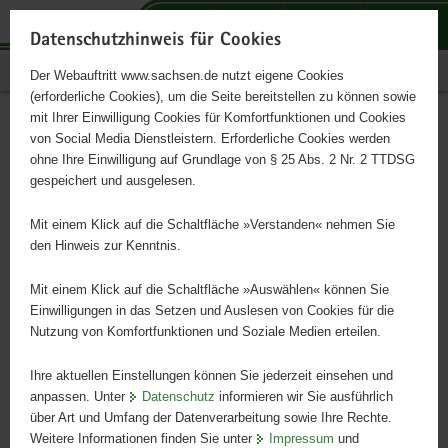
P
P
P
H
S
o
o
o
a
e
Datenschutzhinweis für Cookies
r
r
r
u
r
Publikationen
Der Webauftritt www.sachsen.de nutzt eigene Cookies
t
t
t
p
v
(erforderliche Cookies), um die Seite bereitstellen zu können sowie
a
a
a
t
i
mit Ihrer Einwilligung Cookies für Komfortfunktionen und Cookies
l
l
l
i
c
Infodienst Landwirtschaft
Hauptinhalt
von Social Media Dienstleistern. Erforderliche Cookies werden
ü
n
t
n
e
ohne Ihre Einwilligung auf Grundlage von § 25 Abs. 2 Nr. 2 TTDSG
5/2010
b
a
h
h
gespeichert und ausgelesen.
e
v
e
a
r
i
m
l
Mit einem Klick auf die Schaltfläche »Verstanden« nehmen Sie
g
g
e
t
den Hinweis zur Kenntnis.
r
a
n
e
t
Mit einem Klick auf die Schaltfläche »Auswählen« können Sie
i
i
Einwilligungen in das Setzen und Auslesen von Cookies für die
Nutzung von Komfortfunktionen und Soziale Medien erteilen.
f
o
e
n
Ihre aktuellen Einstellungen können Sie jederzeit einsehen und
n
anpassen. Unter
Datenschutz
informieren wir Sie ausführlich
d
über Art und Umfang der Datenverarbeitung sowie Ihre Rechte.
e
Weitere Informationen finden Sie unter
Impressum
und
N