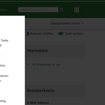
Suchbegriff
rvice
Suche starten
Übergeordnete Seiten
tgröße anpassen
Kontrast erhöhen
Seite vorlesen
 Seite
nd
Weitere
Warenkorb
Information
.
Ihr Warenkorb ist leer
tnis.
chaft und
Setzen
n
Benutzerkonto
itung
E-Mail-Adresse