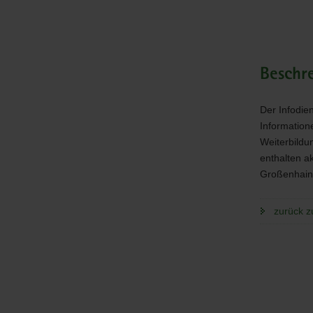
Beschr
Der Infodie
Information
Weiterbildu
enthalten a
Großenhain,
zurück z