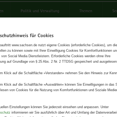
reifende
en
Politik und Verwaltung
Themen
Se
schutzhinweis für Cookies
Schrif
auftritt www.sachsen.de nutzt eigene Cookies (erforderliche Cookies), um die
tellen zu können sowie mit Ihrer Einwilligung Cookies für Komfortfunktionen u
dienst Landwirtschaft 5/2014
t
 von Social Media Dienstleistern. Erforderliche Cookies werden ohne Ihre
igung auf Grundlage von § 25 Abs. 2 Nr. 2 TTDSG gespeichert und ausgelesen
Herausgeber
em Klick auf die Schaltfläche »Verstanden« nehmen Sie den Hinweis zur Kenn
Landesamt für Umwelt, Landwirts
Geologie
em Klick auf die Schaltfläche »Auswählen« können Sie Einwilligungen in das 
lesen von Cookies für die Nutzung von Komfortfunktionen und Soziale Medie
Artikeldetails
Ausgabe:
1. Auflage
Redaktionsschluss:
21.11.2014
tuellen Einstellungen können Sie jederzeit einsehen und anpassen. Unter
Seitenanzahl:
12 Seiten
nschutz
informieren wir Sie ausführlich über Art und Umfang der Datenverarbe
Publikationsart:
Broschüre