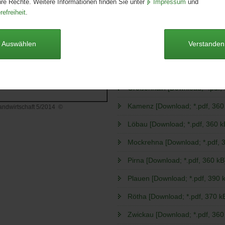
hre Rechte. Weitere Informationen finden Sie unter
Impressum
und
Format:
A4
refreiheit
.
Sprache:
deutsch
Dieser Artikel ist derzeit nicht auf
Auswählen
Verstanden
Döbeln [Download; *.pdf, 360 
Großenhain [Download; *.pdf, 
Kamenz [Download; *.pdf, 360
Landwirtschaft 5/2014
©
Löbau [Download; *.pdf, 360 k
haft
Mockrehna [Download; *.pdf, 
Pirna [Download; *.pdf, 360 kB
Plauen [Download; *.pdf, 390 
Rötha [Download; *.pdf, 370 k
Zwickau [Download; *.pdf, 360