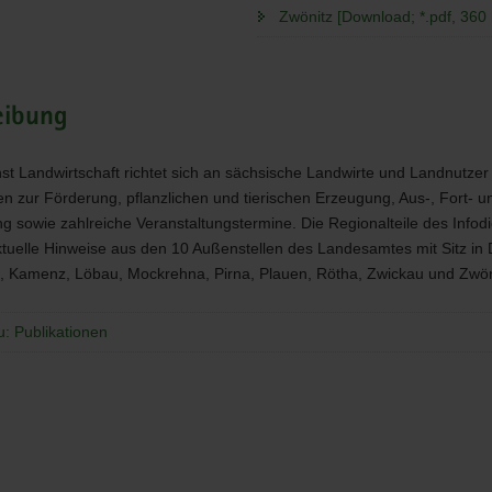
Zwönitz [Download; *.pdf, 360 
eibung
nst Landwirtschaft richtet sich an sächsische Landwirte und Landnutzer
en zur Förderung, pflanzlichen und tierischen Erzeugung, Aus-, Fort- u
ng sowie zahlreiche Veranstaltungstermine. Die Regionalteile des Infod
ktuelle Hinweise aus den 10 Außenstellen des Landesamtes mit Sitz in 
 Kamenz, Löbau, Mockrehna, Pirna, Plauen, Rötha, Zwickau und Zwön
u: Publikationen