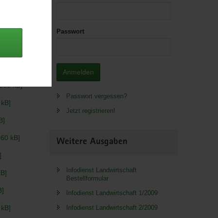
Passwort
 Lager.
kB]
Anmelden
360 kB]
Passwort vergessen?
 kB]
Jetzt registrieren!
B]
360 kB]
Weitere Ausgaben
]
Infodienst Landwirtschaft
kB]
Bestellformular
B]
Infodienst Landwirtschaft 1/2009
 kB]
Infodienst Landwirtschaft 2/2009