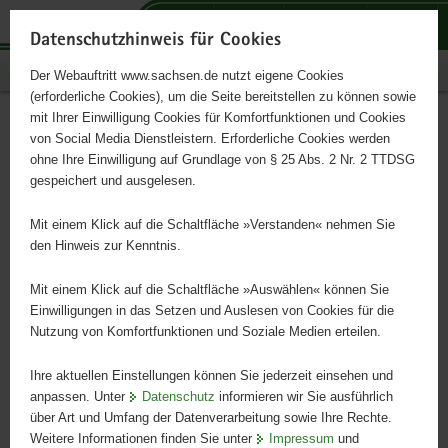
P
P
P
H
S
o
o
o
a
e
Datenschutzhinweis für Cookies
r
r
r
u
r
Publikationen
Der Webauftritt www.sachsen.de nutzt eigene Cookies
t
t
t
p
v
(erforderliche Cookies), um die Seite bereitstellen zu können sowie
a
a
a
t
i
mit Ihrer Einwilligung Cookies für Komfortfunktionen und Cookies
l
l
l
i
c
Infodienst Landwirtschaft
Hauptinhalt
von Social Media Dienstleistern. Erforderliche Cookies werden
ü
n
t
n
e
ohne Ihre Einwilligung auf Grundlage von § 25 Abs. 2 Nr. 2 TTDSG
2/2020
b
a
h
h
gespeichert und ausgelesen.
e
v
e
a
r
i
m
l
Mit einem Klick auf die Schaltfläche »Verstanden« nehmen Sie
g
g
e
t
den Hinweis zur Kenntnis.
r
a
n
e
t
Mit einem Klick auf die Schaltfläche »Auswählen« können Sie
i
i
Einwilligungen in das Setzen und Auslesen von Cookies für die
Nutzung von Komfortfunktionen und Soziale Medien erteilen.
f
o
e
n
Ihre aktuellen Einstellungen können Sie jederzeit einsehen und
n
anpassen. Unter
Datenschutz
informieren wir Sie ausführlich
d
über Art und Umfang der Datenverarbeitung sowie Ihre Rechte.
e
Weitere Informationen finden Sie unter
Impressum
und
N