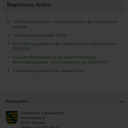
Empfohlene Artikel
LIFE4HamsterSaxony - Feldhamsterschutz, der Landwirtschaft
mitdenkt
Infodienst Landwirtschaft 2/2026
Buchführungsergebnisse der Landwirtschaft im Wirtschaftsjahr
2023/2024
Für mehr Nachhaltigkeit in der landwirtschaftlichen
Wertschöpfungskette - Abschlussbericht der Studie OlaW
Fernerkundungsdaten in der Landwirtschaft
Service
Herausgeber
Sächsische Staatskanzlei
Archivstraße 1
01097
Dresden
Telefon:
+49 351 564-0