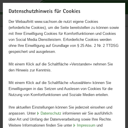
P
P
P
H
S
o
o
o
a
e
Datenschutzhinweis für Cookies
r
r
r
u
r
Publikationen
Der Webauftritt www.sachsen.de nutzt eigene Cookies
t
t
t
p
v
(erforderliche Cookies), um die Seite bereitstellen zu können sowie
a
a
a
t
i
mit Ihrer Einwilligung Cookies für Komfortfunktionen und Cookies
l
l
l
i
c
Infodienst Landwirtschaft
Hauptinhalt
von Social Media Dienstleistern. Erforderliche Cookies werden
ü
n
t
n
e
ohne Ihre Einwilligung auf Grundlage von § 25 Abs. 2 Nr. 2 TTDSG
1/2012
b
a
h
h
gespeichert und ausgelesen.
e
v
e
a
r
i
m
l
Mit einem Klick auf die Schaltfläche »Verstanden« nehmen Sie
g
g
e
t
den Hinweis zur Kenntnis.
r
a
n
e
t
Mit einem Klick auf die Schaltfläche »Auswählen« können Sie
i
i
Einwilligungen in das Setzen und Auslesen von Cookies für die
Nutzung von Komfortfunktionen und Soziale Medien erteilen.
f
o
e
n
Ihre aktuellen Einstellungen können Sie jederzeit einsehen und
n
anpassen. Unter
Datenschutz
informieren wir Sie ausführlich
d
über Art und Umfang der Datenverarbeitung sowie Ihre Rechte.
e
Weitere Informationen finden Sie unter
Impressum
und
N