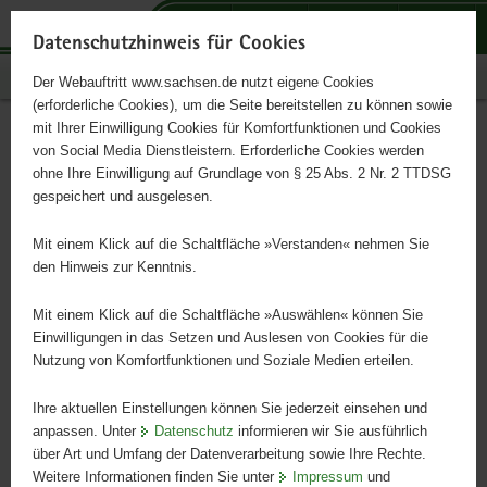
P
P
P
H
S
o
o
o
a
e
Datenschutzhinweis für Cookies
r
r
r
u
r
Publikationen
Der Webauftritt www.sachsen.de nutzt eigene Cookies
t
t
t
p
v
(erforderliche Cookies), um die Seite bereitstellen zu können sowie
a
a
a
t
i
mit Ihrer Einwilligung Cookies für Komfortfunktionen und Cookies
l
l
l
i
c
Infodienst Landwirtschaft
Hauptinhalt
von Social Media Dienstleistern. Erforderliche Cookies werden
ü
n
t
n
e
ohne Ihre Einwilligung auf Grundlage von § 25 Abs. 2 Nr. 2 TTDSG
3/2020
b
a
h
h
gespeichert und ausgelesen.
e
v
e
a
r
i
m
l
Mit einem Klick auf die Schaltfläche »Verstanden« nehmen Sie
g
g
e
t
den Hinweis zur Kenntnis.
r
a
n
e
t
Mit einem Klick auf die Schaltfläche »Auswählen« können Sie
i
i
Einwilligungen in das Setzen und Auslesen von Cookies für die
Nutzung von Komfortfunktionen und Soziale Medien erteilen.
f
o
e
n
Ihre aktuellen Einstellungen können Sie jederzeit einsehen und
n
anpassen. Unter
Datenschutz
informieren wir Sie ausführlich
d
über Art und Umfang der Datenverarbeitung sowie Ihre Rechte.
e
Weitere Informationen finden Sie unter
Impressum
und
N